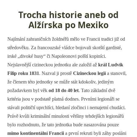
Trocha historie aneb od
Alžírska po Mexiko
Najímání zahraničních žoldnéřů mělo ve Francii tradici již od
středověku. Za francouzské vládce bojovali skotští gardisté,
irské „divoké husy“ či Napoleonovi polští kopiníci.
Nejslavnější cizineckou jednotku ale založil až
král Ludvík
Filip roku 1831
. Nazval ji prostě
Cizineckou legií
a stanovil,
že členem této jednotky se může stát kdokoliv, jediným
požadavkem byl věk
od 18 do 40 let
. Tato základní dvě
kritéria jsou v podstatě platná dodnes. Prvními legionáři se
stávali političtí uprchlíci, hledaní zločinci i nemajetní chudáci.
Právě kvůli kriminální minulosti většiny tehdejších legionářů
bylo rozhodnuto, že tato jednotka bude nasazována pouze
mimo kontinentální Francii
a první rekruti byli záhy posláni