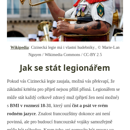
Wikipedia
: Cizinecká legie má i vlastní hudebníky., © Marie-Lan
Nguyen / Wikimedia Commons / CC-BY 2.5
Jak se stát legionářem
Pokud vás Cizinecká legie zaujala, možná vás překvapí, že
základní kritéria pro přijetí nejsou příliš přísná. Legionářem se
může stát každý celkově zdravý muž (přijetí žen není možné)
s
BMI v rozmezí 18-31
, který umí
číst a psát ve svém
rodném jazyce
. Znalost francouzštiny dokonce ani není
povinná, ale pro budoucí francouzské vojáky samozřejmě
může být výhodou. Krom toho ani nemusíte být zrovna ve