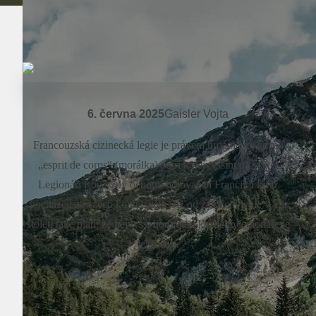
6. června 2025
Gaisler Vojta
Francouzská cizinecká legie je právem hrdá na to, že její
„esprit de corps“ (morálka) patří k nejvyšším na světě.
Legionáři jsou vždy ochotni bojovat za Francii, i když
pocházejí ze všech koutů světa. Již od založení legie v 19.
století také platí, že nejvyšší hodnotou každého legionáře je
jeho čest.