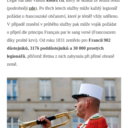
Legie má také vlastní
kodex cti
, který se skládá ze sedmi bodů
(podrobněji
zde
). Po třech letech služby může každý legionář
požádat o francouzské občanství, které je téměř vždy uděleno.
V případě zranění v průběhu služby pak může voják požádat
o přijetí dle principu Français par le sang versé (Francouzem
díky prolité krvi). Od roku 1831 zemřelo pro
Francii 902
důstojníků, 3176 poddůstojníků a 30 000 prostých
legionářů
, přičemž třetina z nich zahynula při přímé obraně
země.