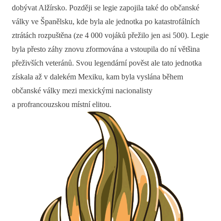
dobývat Alžírsko. Později se legie zapojila také do občanské
války ve Španělsku, kde byla ale jednotka po katastrofálních
ztrátách rozpuštěna (ze 4 000 vojáků přežilo jen asi 500). Legie
byla přesto záhy znovu zformována a vstoupila do ní většina
přeživších veteránů. Svou legendární pověst ale tato jednotka
získala až v dalekém Mexiku, kam byla vyslána během
občanské války mezi mexickými nacionalisty
a profrancouzskou místní elitou.