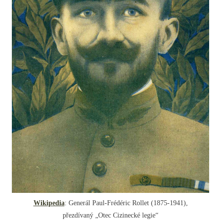
Wikipedia
: Generál Paul-Frédéric Rollet (1875-1941),
přezdívaný „Otec Cizinecké legie“