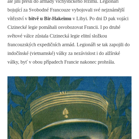
ale jiní přešli do armády vichystického režimu. Legionáři
bojující za Svobodné Francouze vybojovali své nejznámější
vítězství v
bitvě u Bir-Hakeimu
v Libyi. Po dni D pak vojáci
Cizinecké legie pomáhali osvobozovat Francii. I po druhé
světové válce zůstala Cizinecká legie elitní složkou
francouzských expedičních armád. Legionáři se tak zapojili do
indočínské (vietnamské) války za nezávislost i do alžírské
války, byť v obou případech Francie nakonec prohrála.