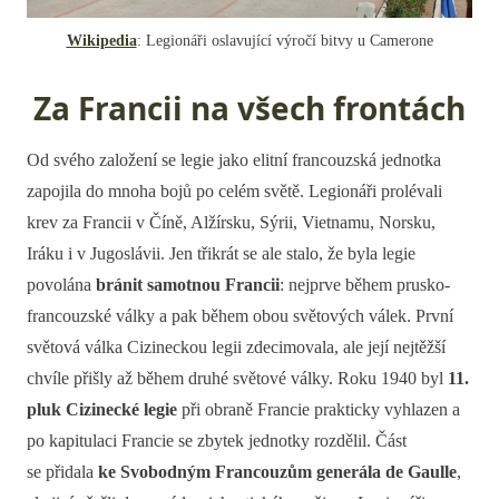
Wikipedia
: Legionáři oslavující výročí bitvy u Camerone
Za Francii na všech frontách
Od svého založení se legie jako elitní francouzská jednotka
zapojila do mnoha bojů po celém světě. Legionáři prolévali
krev za Francii v Číně, Alžírsku, Sýrii, Vietnamu, Norsku,
Iráku i v Jugoslávii. Jen třikrát se ale stalo, že byla legie
povolána
bránit samotnou Francii
: nejprve během prusko-
francouzské války a pak během obou světových válek. První
světová válka Cizineckou legii zdecimovala, ale její nejtěžší
chvíle přišly až během druhé světové války. Roku 1940 byl
11.
pluk Cizinecké legie
při obraně Francie prakticky vyhlazen a
po kapitulaci Francie se zbytek jednotky rozdělil. Část
se přidala
ke Svobodným Francouzům generála de Gaulle
,