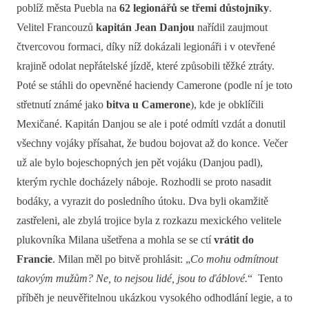
poblíž města Puebla na
62 legionářů se třemi důstojníky
.
Velitel Francouzů
kapitán Jean Danjou
nařídil zaujmout
čtvercovou formaci, díky níž dokázali legionáři i v otevřené
krajině odolat nepřátelské jízdě, které způsobili těžké ztráty.
Poté se stáhli do opevněné haciendy Camerone (podle ní je toto
střetnutí známé jako
bitva u Camerone
), kde je obklíčili
Mexičané. Kapitán Danjou se ale i poté odmítl vzdát a donutil
všechny vojáky přísahat, že budou bojovat až do konce. Večer
už ale bylo bojeschopných jen pět vojáku (Danjou padl),
kterým rychle docházely náboje. Rozhodli se proto nasadit
bodáky, a vyrazit do posledního útoku. Dva byli okamžitě
zastřeleni, ale zbylá trojice byla z rozkazu mexického velitele
plukovníka Milana ušetřena a mohla se se ctí
vrátit do
Francie
. Milan měl po bitvě prohlásit: „
Co mohu odmítnout
takovým mužům? Ne, to nejsou lidé, jsou to ďáblové.
“ Tento
příběh je neuvěřitelnou ukázkou vysokého odhodlání legie, a to