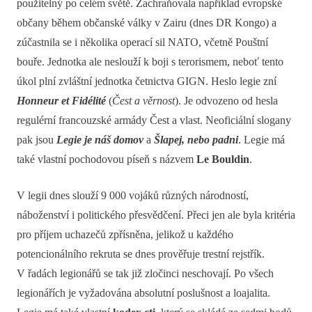
použitelný po celém světě. Zachraňovala například evropské
občany během občanské války v Zairu (dnes DR Kongo) a
zúčastnila se i několika operací sil NATO, včetně Pouštní
bouře. Jednotka ale neslouží k boji s terorismem, neboť tento
úkol plní zvláštní jednotka četnictva GIGN. Heslo legie zní
Honneur et Fidélité
(
Čest a věrnost
). Je odvozeno od hesla
regulérní francouzské armády Čest a vlast. Neoficiální slogany
pak jsou
Legie je náš domov
a
Šlapej, nebo padni
. Legie má
také vlastní pochodovou píseň s názvem
Le Bouldin
.
V legii dnes slouží 9 000 vojáků různých národností,
náboženství i politického přesvědčení. Přeci jen ale byla kritéria
pro příjem uchazečů zpřísněna, jelikož u každého
potencionálního rekruta se dnes prověřuje trestní rejstřík.
V řadách legionářů se tak již zločinci neschovají. Po všech
legionářích je vyžadována absolutní poslušnost a loajalita.