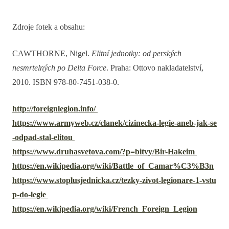
Zdroje fotek a obsahu:
CAWTHORNE, Nigel.
Elitní jednotky: od perských
nesmrtelných po Delta Force
. Praha: Ottovo nakladatelství,
2010. ISBN 978-80-7451-038-0.
http://foreignlegion.info/
https://www.armyweb.cz/clanek/cizinecka-legie-aneb-jak-se
-odpad-stal-elitou
https://www.druhasvetova.com/?p=bitvy/Bir-Hakeim
https://en.wikipedia.org/wiki/Battle_of_Camar%C3%B3n
https://www.stoplusjednicka.cz/tezky-zivot-legionare-1-vstu
p-do-legie
https://en.wikipedia.org/wiki/French_Foreign_Legion