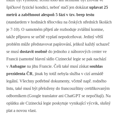
špičkové fyzické kondici, neboť stačí jen dokázat
uplavat 25
metrů a zaběhnout alespoň 5 fází v tzv. beep testu
(standardem v hodinách tělocviku na českých středních školách
je 7-10). O samotném přijetí ale rozhoduje zvláštní komise,
takže přípravu se určitě vyplatí nepodceňovat. Jediný větší
problém může představovat papírování, jelikož každý uchazeč
se musí
dostavit osobně
do jednoho z náborových center ve
Francii (samotné hlavní sídlo Cizinecké legie se pak nachází
v
Aubagne
na jihu Francie. Češi také musí získat
souhlas
prezidenta ČR
, jinak by totiž nebyla služba v cizí armádě
legální. Všechny potřebné dokumenty, včetně např. rodného
listu, také musí být přeloženy do francouzštiny certifikovaným
odborníkem (Google translator ani ChatGPT se nepočítají). Na
oplátku ale Cizinecká legie poskytuje vynikající výcvik, slušný
plat a novou vlast.