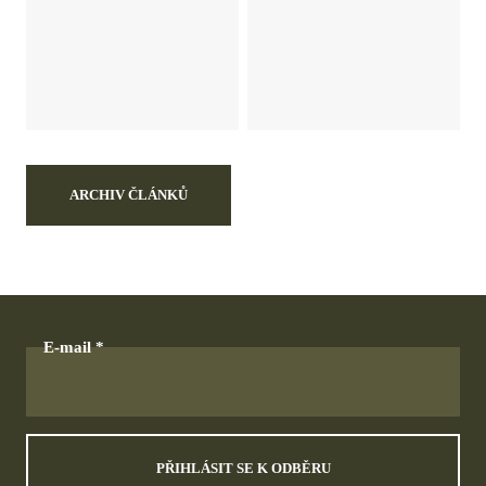
ARCHIV ČLÁNKŮ
E-mail
PŘIHLÁSIT SE K ODBĚRU