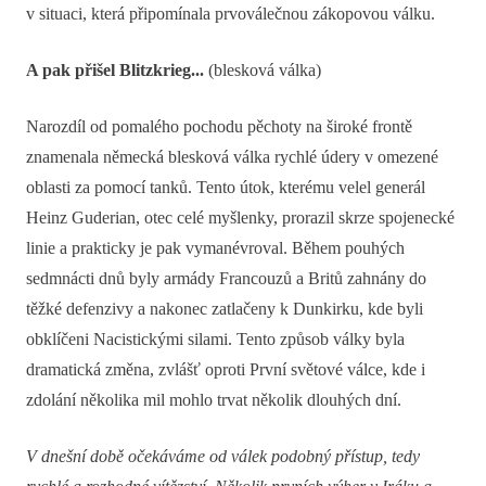
v situaci, která připomínala prvoválečnou zákopovou válku.
A pak přišel Blitzkrieg...
(blesková válka)
Narozdíl od pomalého pochodu pěchoty na široké frontě
znamenala německá blesková válka rychlé údery v omezené
oblasti za pomocí tanků. Tento útok, kterému velel generál
Heinz Guderian, otec celé myšlenky, prorazil skrze spojenecké
linie a prakticky je pak vymanévroval. Během pouhých
sedmnácti dnů byly armády Francouzů a Britů zahnány do
těžké defenzivy a nakonec zatlačeny k Dunkirku, kde byli
obklíčeni Nacistickými silami. Tento způsob války byla
dramatická změna, zvlášť oproti První světové válce, kde i
zdolání několika mil mohlo trvat několik dlouhých dní.
V dnešní době očekáváme od válek podobný přístup, tedy