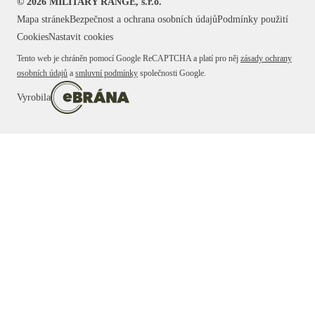
©
2026
MILITARY RANGE, s.r.o.
Mapa stránek
Bezpečnost a ochrana osobních údajů
Podmínky použití
Cookies
Nastavit cookies
Tento web je chráněn pomocí Google ReCAPTCHA a platí pro něj
zásady ochrany
osobních údajů
a
smluvní podmínky
společnosti Google.
Vyrobila