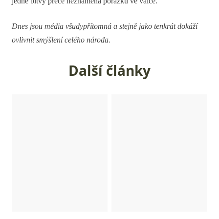
jedné bitvy přece neznamená porážku ve válce.
Dnes jsou média všudypřítomná a stejně jako tenkrát dokáží
ovlivnit smýšlení celého národa.
Další články