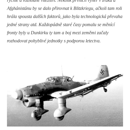
rychlé a rozhodné vítězství. Několik prvních výher v Iráku a
Afghánistánu by se dalo přirovnat k Blitzkriegu, ačkoli tam roli
hrála spousta dalších faktorů, jako byla technologická převaha
jedné strany atd. Každopádně staré časy pomalu se měnící
fronty byly u Dunkirku ty tam a boj mezi zeměmi začaly
rozhodovat pohyblivé jednotky s podporou letectva.