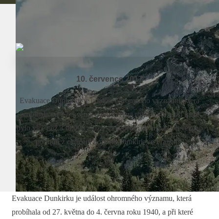
10. července 2017
Evakuace Dunkirku je událost ohromného významu, která
probíhala od 27. května do 4. června roku 1940 a při které
bylo více než 338.000 mužů spojeneckých armád převezeno
po moři z oblíčení u města Dunkirk ve Francii...
Evakuace Dunkirku je událost ohromného významu, která
probíhala od 27. května do 4. června roku 1940, a při které