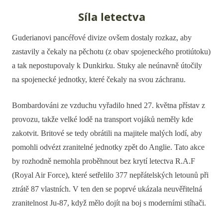
Síla letectva
Guderianovi pancéřové divize ovšem dostaly rozkaz, aby
zastavily a čekaly na pěchotu (z obav spojeneckého protiútoku)
a tak nepostupovaly k Dunkirku. Stuky ale neúnavně útočily
na spojenecké jednotky, které čekaly na svou záchranu.
Bombardováni ze vzduchu vyřadilo hned 27. května přístav z
provozu, takže velké lodě na transport vojáků neměly kde
zakotvit. Britové se tedy obrátili na majitele malých lodí, aby
pomohli odvézt zranitelné jednotky zpět do Anglie. Tato akce
by rozhodně nemohla proběhnout bez krytí letectva R.A.F
(Royal Air Force), které setřelilo 377 nepřátelských letounů při
ztrátě 87 vlastních. V ten den se poprvé ukázala neuvěřitelná
zranitelnost Ju-87, když mělo dojít na boj s moderními stíhači.