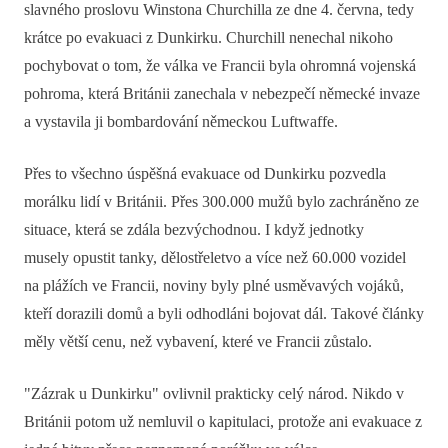
slavného proslovu Winstona Churchilla ze dne 4. června, tedy
krátce po evakuaci z Dunkirku. Churchill nenechal nikoho
pochybovat o tom, že válka ve Francii byla ohromná vojenská
pohroma, která Británii zanechala v nebezpečí německé invaze
a vystavila ji bombardování německou Luftwaffe.
Přes to všechno úspěšná evakuace od Dunkirku pozvedla
morálku lidí v Británii. Přes 300.000 mužů bylo zachráněno ze
situace, která se zdála bezvýchodnou. I když jednotky
musely opustit tanky, dělostřeletvo a více než 60.000 vozidel
na plážích ve Francii, noviny byly plné usměvavých vojáků,
kteří dorazili domů a byli odhodláni bojovat dál. Takové články
měly větší cenu, než vybavení, které ve Francii zůstalo.
"Zázrak u Dunkirku" ovlivnil prakticky celý národ. Nikdo v
Británii potom už nemluvil o kapitulaci, protože ani evakuace z