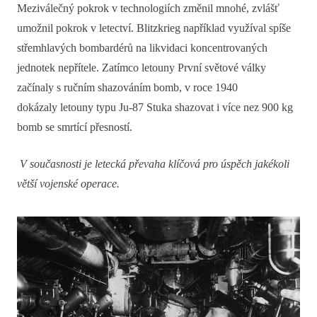
Meziválečný pokrok v technologiích změnil mnohé, zvlášť
umožnil pokrok v letectví. Blitzkrieg například využíval spíše
střemhlavých bombardérů na likvidaci koncentrovaných
jednotek nepřítele. Zatímco letouny První světové války
začínaly s ručním shazováním bomb, v roce 1940
dokázaly letouny typu Ju-87 Stuka shazovat i více nez 900 kg
bomb se smrtící přesností.
V současnosti je letecká převaha klíčová pro úspěch jakékoli
větší vojenské operace.