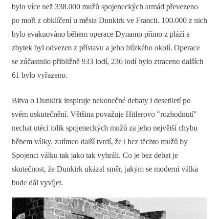
bylo více než 338.000 mužů spojeneckých armád převezeno
po moři z obklíčení u města Dunkirk ve Francii. 100.000 z nich
bylo evakuováno během operace Dynamo přímo z pláží a
zbytek byl odvezen z přístavu a jeho blízkého okolí. Operace
se zúčastnilo přibližně 933 lodí, 236 lodí bylo ztraceno dalších
61 bylo vyřazeno.
Bitva o Dunkirk inspiruje nekonečné debaty i desetiletí po
svém uskutečnění. Většina považuje Hitlerovo "rozhodnutí"
nechat utéci tolik spojeneckých mužů za jeho největší chybu
během války, zatímco další tvrdí, že i bez těchto mužů by
Spojenci válku tak jako tak vyhráli. Co je bez debat je
skutečnost, že Dunkirk ukázal směr, jakým se moderní válka
bude dál vyvíjet.