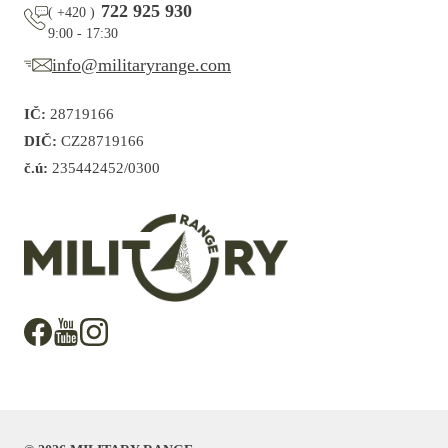
722 925 930
(
+420
)
9:00 - 17:30
info@militaryrange.com
IČ:
28719166
DIČ:
CZ28719166
č.ú:
235442452/0300