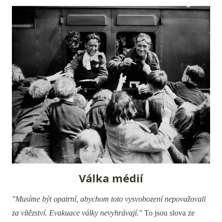
Válka médií
"Musíme být opatrní, abychom toto vysvobození nepovažovali
za vítězství. Evakuace války nevyhrávají."
To jsou slova ze