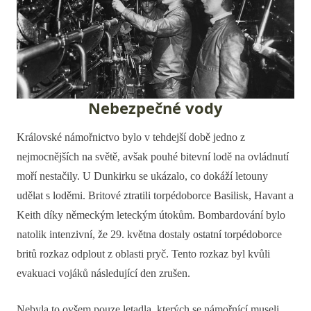
Nebezpečné vody
Královské námořnictvo bylo v tehdejší době jedno z
nejmocnějších na světě, avšak pouhé bitevní lodě na ovládnutí
moří nestačily. U Dunkirku se ukázalo, co dokáží letouny
udělat s loděmi. Britové ztratili torpédoborce Basilisk, Havant a
Keith díky německým leteckým útokům. Bombardování bylo
natolik intenzivní, že 29. května dostaly ostatní torpédoborce
britů rozkaz odplout z oblasti pryč. Tento rozkaz byl kvůli
evakuaci vojáků následující den zrušen.
Nebyla to ovšem pouze letadla, kterých se námořnící museli