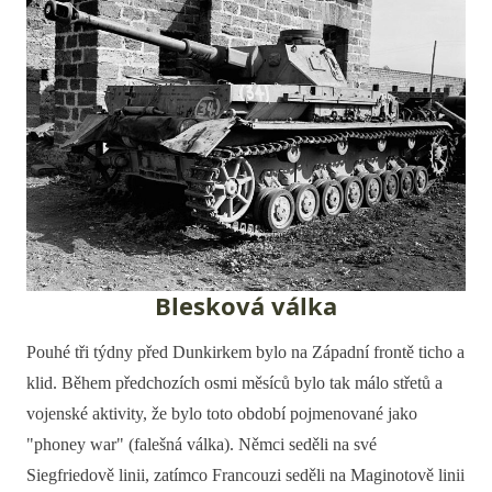
Blesková válka
Pouhé tři týdny před Dunkirkem bylo na Západní frontě ticho a
klid. Během předchozích osmi měsíců bylo tak málo střetů a
vojenské aktivity, že bylo toto období pojmenované jako
"phoney war" (falešná válka). Němci seděli na své
Siegfriedově linii, zatímco Francouzi seděli na Maginotově linii