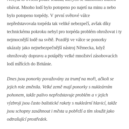
obávat. Mnoho lodí bylo potopeno po najetí na minu a nebo
bylo potopeno torpédy. V první světové válce
nepředstavovala torpéda tak veliké nebezpečí, avšak díky
technickému pokroku nebyl pro torpéda problém ohrožovat i ty
nejmocnější lodě na světě. Později ve válce se ponorky
ukázaly jako nejnebezpečnější nástroj Německa, když
ohrožovaly dopravu a potápěly velké množství zásobovacích
lodí mířících do Británie.
Dnes jsou ponorky považovány za trumf na moři, ačkoli se
jejich role změnila. Velké země mají ponorky s nukleárním
pohonem, takže palivo nepředstavuje problém a v jejich
výzbroji jsou často balistické rakety s nukleární hlavicí, takže
jsou schopny zasáhnout i města u pobřeží a tím sloužit jako
odtrašující prostředek.