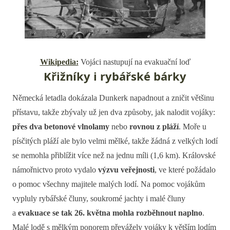
Wikipedia:
Vojáci nastupují na evakuační loď
Křižníky i rybářské bárky
Německá letadla dokázala Dunkerk napadnout a zničit většinu
přístavu, takže zbývaly už jen dva způsoby, jak nalodit vojáky:
přes dva betonové vlnolamy
nebo
rovnou z pláží
. Moře u
písčitých pláží ale bylo velmi mělké, takže žádná z velkých lodí
se nemohla přiblížit více než na jednu míli (1,6 km). Královské
námořnictvo proto vydalo
výzvu veřejnosti
, ve které požádalo
o pomoc všechny majitele malých lodí. Na pomoc vojákům
vypluly rybářské čluny, soukromé jachty i malé čluny
a
evakuace se tak 26. května mohla rozběhnout naplno
.
Malé lodě s mělkým ponorem převážely vojáky k větším lodím