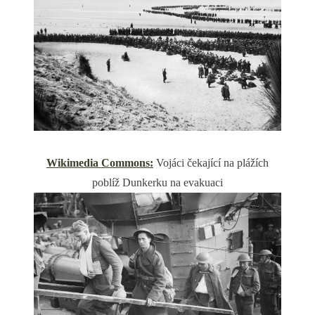
Wikimedia Commons:
Vojáci čekající na plážích
poblíž Dunkerku na evakuaci