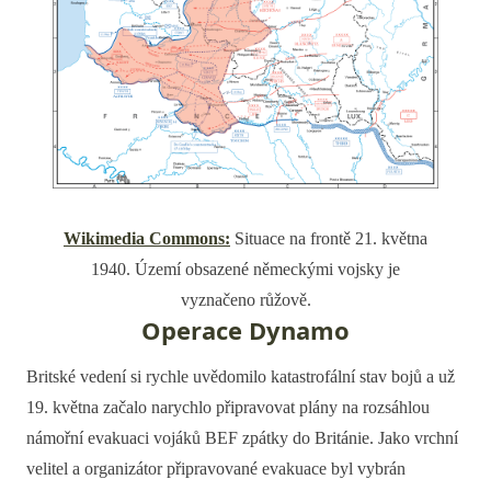
Wikimedia Commons:
Situace na frontě 21. května
1940. Území obsazené německými vojsky je
vyznačeno růžově.
Operace Dynamo
Britské vedení si rychle uvědomilo katastrofální stav bojů a už
19. května začalo narychlo připravovat plány na rozsáhlou
námořní evakuaci vojáků BEF zpátky do Británie. Jako vrchní
velitel a organizátor připravované evakuace byl vybrán