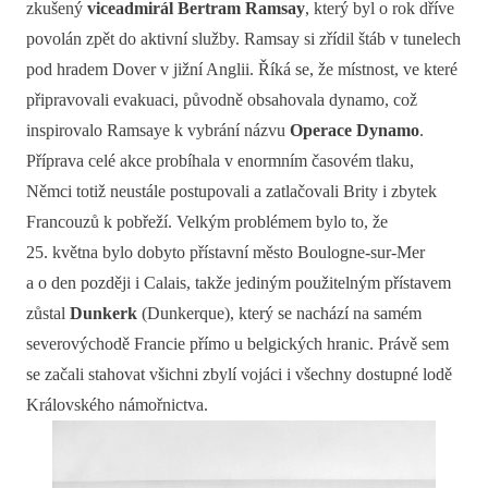
zkušený
viceadmirál Bertram Ramsay
, který byl o rok dříve
povolán zpět do aktivní služby. Ramsay si zřídil štáb v tunelech
pod hradem Dover v jižní Anglii. Říká se, že místnost, ve které
připravovali evakuaci, původně obsahovala dynamo, což
inspirovalo Ramsaye k vybrání názvu
Operace Dynamo
.
Příprava celé akce probíhala v enormním časovém tlaku,
Němci totiž neustále postupovali a zatlačovali Brity i zbytek
Francouzů k pobřeží. Velkým problémem bylo to, že
25. května bylo dobyto přístavní město Boulogne-sur-Mer
a o den později i Calais, takže jediným použitelným přístavem
zůstal
Dunkerk
(Dunkerque), který se nachází na samém
severovýchodě Francie přímo u belgických hranic. Právě sem
se začali stahovat všichni zbylí vojáci i všechny dostupné lodě
Královského námořnictva.