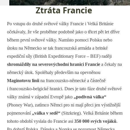
Ztráta Francie
Po vstupu do druhé světové války Francie i Velká Británie
očekávaly, že vše proběhne podobně jako o třicet pět let dříve
během první světové války. Namísto pomoci Polsku nebo
útoku na Německo se tak francouzská armáda a britské
expediční síly (British Expeditionary Force – BEF) raději
shromáždily na severovýchodní hranici Francie
a čekaly na
německý útok. Spoléhaly především na opevněnou
Maginotovu linii
na francouzsko-německé a částečně
i francouzsko-belgické hranici. Dnes je tato fáze druhé světové
války známá v západní Evropě jako
„podivná válka“
(Phoney War), zatímco Němci pro ni mají přeci jen výstižnější
pojmenování
„válka v sedě“
(Sitzkrieg). Velká Británie během
tohoto období vyslala do Francie asi
350 000 svých vojáků
.
Po dobytí Polska, Dánska a Norska se pozornost Německa