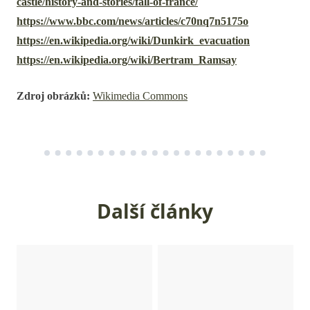
castle/history-and-stories/fall-of-france/
https://www.bbc.com/news/articles/c70nq7n5175o
https://en.wikipedia.org/wiki/Dunkirk_evacuation
https://en.wikipedia.org/wiki/Bertram_Ramsay
Zdroj obrázků:
Wikimedia Commons
Další články