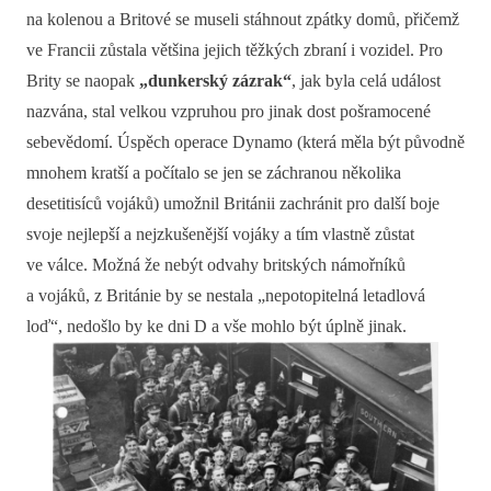
na kolenou a Britové se museli stáhnout zpátky domů, přičemž
ve Francii zůstala většina jejich těžkých zbraní i vozidel. Pro
Brity se naopak
„dunkerský zázrak“
, jak byla celá událost
nazvána, stal velkou vzpruhou pro jinak dost pošramocené
sebevědomí. Úspěch operace Dynamo (která měla být původně
mnohem kratší a počítalo se jen se záchranou několika
desetitisíců vojáků) umožnil Británii zachránit pro další boje
svoje nejlepší a nejzkušenější vojáky a tím vlastně zůstat
ve válce. Možná že nebýt odvahy britských námořníků
a vojáků, z Británie by se nestala „nepotopitelná letadlová
loď“, nedošlo by ke dni D a vše mohlo být úplně jinak.