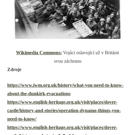
Wikimedia Commons:
Vojáci oslavující už v Británii
svou záchranu
Zdroje
https://www.iwm.org.uk/history/what-you-need-to-know-
about-the-dunkirk-evacuations
https://www.english-heritage.org.uk/visit/places/dover-
castle/history-and-stories/operation-dynamo-things-you-
need-to-know/
https://www.english-heritage.org.uk/visit/places/dover-