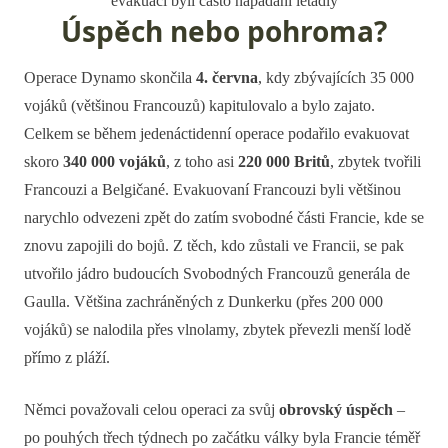
evakuaci byli často napadáni letadly
Úspěch nebo pohroma?
Operace Dynamo skončila
4. června
, kdy zbývajících 35 000
vojáků (většinou Francouzů) kapitulovalo a bylo zajato.
Celkem se během jedenáctidenní operace podařilo evakuovat
skoro
340 000 vojáků
, z toho asi
220 000 Britů
, zbytek tvořili
Francouzi a Belgičané. Evakuovaní Francouzi byli většinou
narychlo odvezeni zpět do zatím svobodné části Francie, kde se
znovu zapojili do bojů. Z těch, kdo zůstali ve Francii, se pak
utvořilo jádro budoucích Svobodných Francouzů generála de
Gaulla. Většina zachráněných z Dunkerku (přes 200 000
vojáků) se nalodila přes vlnolamy, zbytek převezli menší lodě
přímo z pláží.
Němci považovali celou operaci za svůj
obrovský úspěch
–
po pouhých třech týdnech po začátku války byla Francie téměř