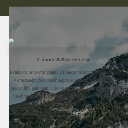
2. února 2026
Gaisler Vojta
Evakuace britských vojáků z Francie na konci 1940 se zdála
v omezeném čase téměř neproveditelnou. Přesto se díky
preciznímu plánování a koordinaci podařilo zachránit téměř
všechny zbylé britské vojáky a tím zásadně ovlivnit další
průběh války.