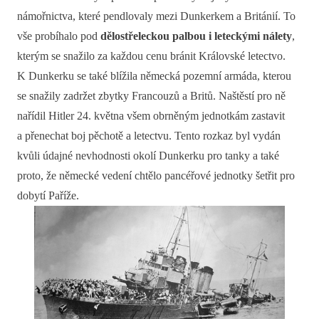
námořnictva, které pendlovaly mezi Dunkerkem a Británií. To
vše probíhalo pod
dělostřeleckou palbou i leteckými nálety
,
kterým se snažilo za každou cenu bránit Královské letectvo.
K Dunkerku se také blížila německá pozemní armáda, kterou
se snažily zadržet zbytky Francouzů a Britů. Naštěstí pro ně
nařídil Hitler 24. května všem obrněným jednotkám zastavit
a přenechat boj pěchotě a letectvu. Tento rozkaz byl vydán
kvůli údajné nevhodnosti okolí Dunkerku pro tanky a také
proto, že německé vedení chtělo pancéřové jednotky šetřit pro
dobytí Paříže.