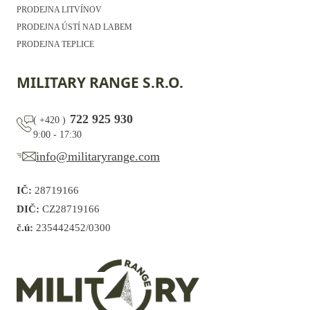
PRODEJNA LITVÍNOV
PRODEJNA ÚSTÍ NAD LABEM
PRODEJNA TEPLICE
MILITARY RANGE S.R.O.
722 925 930
(
+420
)
9:00 - 17:30
info@militaryrange.com
IČ:
28719166
DIČ:
CZ28719166
č.ú:
235442452/0300