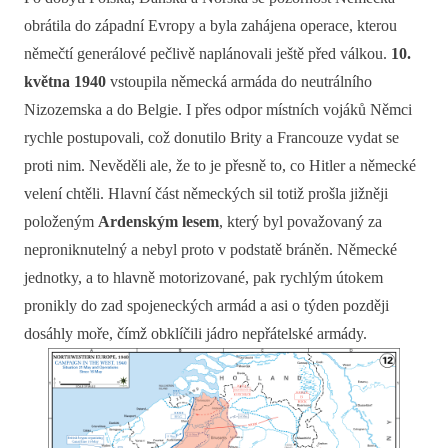
obrátila do západní Evropy a byla zahájena operace, kterou
němečtí generálové pečlivě naplánovali ještě před válkou.
10.
května 1940
vstoupila německá armáda do neutrálního
Nizozemska a do Belgie. I přes odpor místních vojáků Němci
rychle postupovali, což donutilo Brity a Francouze vydat se
proti nim. Nevěděli ale, že to je přesně to, co Hitler a německé
velení chtěli. Hlavní část německých sil totiž prošla jižněji
položeným
Ardenským lesem
, který byl považovaný za
neproniknutelný a nebyl proto v podstatě bráněn. Německé
jednotky, a to hlavně motorizované, pak rychlým útokem
pronikly do zad spojeneckých armád a asi o týden později
dosáhly moře, čímž obklíčili jádro nepřátelské armády.