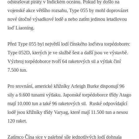
odstrašovat piráty v Indickém oceánu. Pokud by došlo na
vojenské akce většího rozsahu, Type 055 by mohl doprovázet
nové útočné výsadkové lodě a nebo zatím jedinou letadlovou
loď Liaoning.
Před Type 055 byl největší lodí čínského loďstva torpédoborec
Type 052D, kterých je ve službě šest a další jsou ve výstavbě.
Výzbroj torpédoborce tvoří 64 raketových sil a výtlak činí
7.500 tun.
Pro srovnání, americké křižníky Arleigh Burke disponují 96
sily a 9.600 tunami výtlaku. Japonské torpédoborce třídy Atago
mají 10.000 tun a také 96 raketových sil. Ruské odpovídající
lodě jsou křižníky třídy Varyag, které mají 11.500 tun a nesou
120 raket.
Zatímco Čína sice v palebné síle jednotlivých lodí dohnala