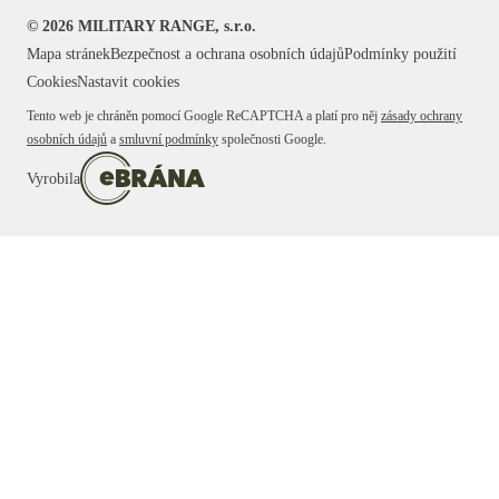
©
2026
MILITARY RANGE, s.r.o.
Mapa stránek
Bezpečnost a ochrana osobních údajů
Podmínky použití
Cookies
Nastavit cookies
Tento web je chráněn pomocí Google ReCAPTCHA a platí pro něj
zásady ochrany
osobních údajů
a
smluvní podmínky
společnosti Google.
Vyrobila