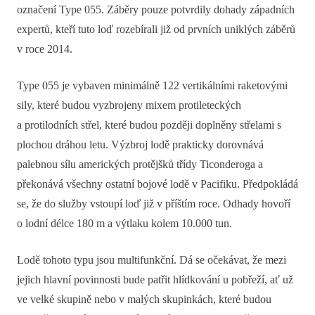
označení Type 055. Záběry pouze potvrdily dohady západních
expertů, kteří tuto loď rozebírali již od prvních uniklých záběrů
v roce 2014.
Type 055 je vybaven minimálně 122 vertikálními raketovými
sily, které budou vyzbrojeny mixem protileteckých
a protilodních střel, které budou později doplněny střelami s
plochou dráhou letu. Výzbroj lodě prakticky dorovnává
palebnou sílu amerických protějšků třídy Ticonderoga a
překonává všechny ostatní bojové lodě v Pacifiku. Předpokládá
se, že do služby vstoupí loď již v příštím roce. Odhady hovoří
o lodní délce 180 m a výtlaku kolem 10.000 tun.
Lodě tohoto typu jsou multifunkční. Dá se očekávat, že mezi
jejich hlavní povinnosti bude patřit hlídkování u pobřeží, ať už
ve velké skupině nebo v malých skupinkách, které budou