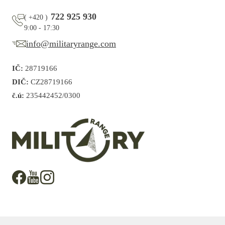
722 925 930
(
+420
)
9:00 - 17:30
info@militaryrange.com
IČ:
28719166
DIČ:
CZ28719166
č.ú:
235442452/0300