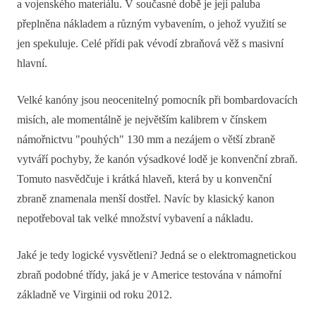
a vojenského materiálu. V současné době je její paluba
přeplněna nákladem a různým vybavením, o jehož využití se
jen spekuluje. Celé přídi pak vévodí zbraňová věž s masivní
hlavní.
Velké kanóny jsou neocenitelný pomocník při bombardovacích
misích, ale momentálně je největším kalibrem v čínskem
námořnictvu "pouhých" 130 mm a nezájem o větší zbraně
vytváří pochyby, že kanón výsadkové lodě je konvenční zbraň.
Tomuto nasvědčuje i krátká hlaveň, která by u konvenční
zbraně znamenala menší dostřel. Navíc by klasický kanon
nepotřeboval tak velké množství vybavení a nákladu.
Jaké je tedy logické vysvětleni? Jedná se o elektromagnetickou
zbraň podobné třídy, jaká je v Americe testována v námořní
základně ve Virginii od roku 2012.