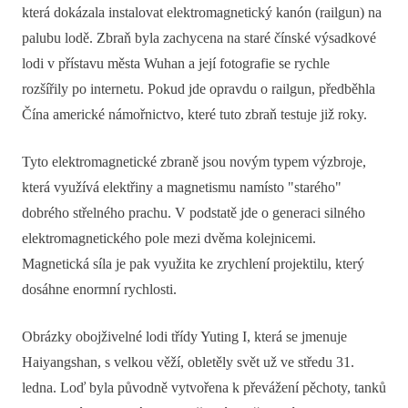
která dokázala instalovat elektromagnetický kanón (railgun) na
palubu lodě. Zbraň byla zachycena na staré čínské výsadkové
lodi v přístavu města Wuhan a její fotografie se rychle
rozšířily po internetu. Pokud jde opravdu o railgun, předběhla
Čína americké námořnictvo, které tuto zbraň testuje již roky.
Tyto elektromagnetické zbraně jsou novým typem výzbroje,
která využívá elektřiny a magnetismu namísto "starého"
dobrého střelného prachu. V podstatě jde o generaci silného
elektromagnetického pole mezi dvěma kolejnicemi.
Magnetická síla je pak využita ke zrychlení projektilu, který
dosáhne enormní rychlosti.
Obrázky obojživelné lodi třídy Yuting I, která se jmenuje
Haiyangshan, s velkou věží, obletěly svět už ve středu 31.
ledna. Loď byla původně vytvořena k převážení pěchoty, tanků