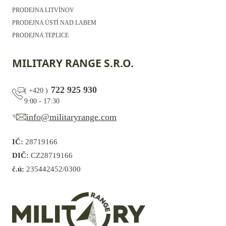
PRODEJNA LITVÍNOV
PRODEJNA ÚSTÍ NAD LABEM
PRODEJNA TEPLICE
MILITARY RANGE S.R.O.
722 925 930
(
+420
)
9:00 - 17:30
info@militaryrange.com
IČ:
28719166
DIČ:
CZ28719166
č.ú:
235442452/0300