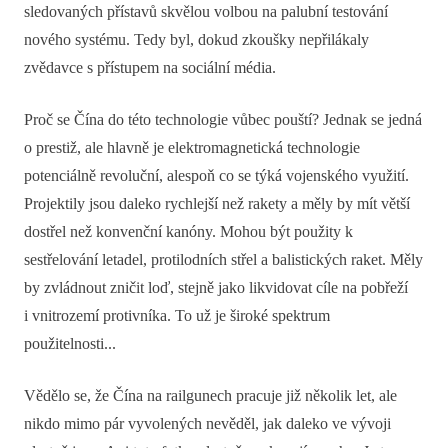
sledovaných přístavů skvělou volbou na palubní testování
nového systému. Tedy byl, dokud zkoušky nepřilákaly
zvědavce s přístupem na sociální média.
Proč se Čína do této technologie vůbec pouští? Jednak se jedná
o prestiž, ale hlavně je elektromagnetická technologie
potenciálně revoluční, alespoň co se týká vojenského využití.
Projektily jsou daleko rychlejší než rakety a měly by mít větší
dostřel než konvenční kanóny. Mohou být použity k
sestřelování letadel, protilodních střel a balistických raket. Měly
by zvládnout zničit loď, stejně jako likvidovat cíle na pobřeží
i vnitrozemí protivníka. To už je široké spektrum
použitelnosti...
Vědělo se, že Čína na railgunech pracuje již několik let, ale
nikdo mimo pár vyvolených nevěděl, jak daleko ve vývoji