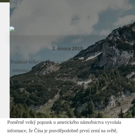
2. února 2018
Poměrně velký poprask u amerického námořnictva vyvolala
informace, že Čína je pravděpodobně první zemí na světě,
která dokázala instalovat elektromagnetický kanón (Railgun)
na palubu lodě..
Poměrně velký poprask u amerického námořnictva vyvolala
informace, že Čína je pravděpodobně první zemí na světě,