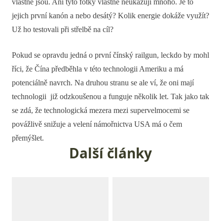
vlastně jsou. Ani tyto fotky vlastně neukazují mnoho. Je to
jejich první kanón a nebo desátý? Kolik energie dokáže využít?
Už ho testovali při střelbě na cíl?
Pokud se opravdu jedná o první čínský railgun, leckdo by mohl
říci, že Čína předběhla v této technologii Ameriku a má
potenciálně navrch. Na druhou stranu se ale ví, že oni mají
technologii již odzkoušenou a funguje několik let. Tak jako tak
se zdá, že technologická mezera mezi supervelmocemi se
povážlivě snižuje a velení námořnictva USA má o čem
přemýšlet.
Další články