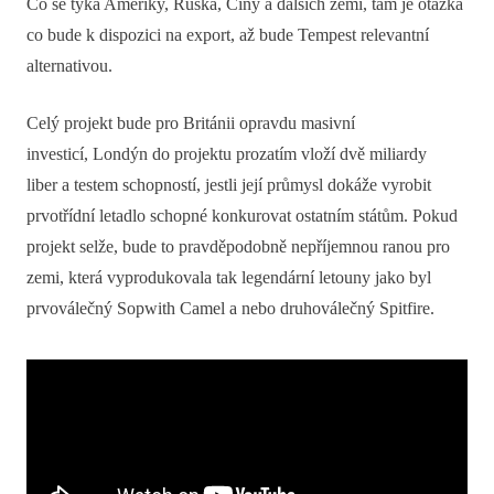
Co se týká Ameriky, Ruska, Číny a dalších zemí, tam je otázka
co bude k dispozici na export, až bude Tempest relevantní
alternativou.
Celý projekt bude pro Británii opravdu masivní
investicí, Londýn do projektu prozatím vloží dvě miliardy
liber a testem schopností, jestli její průmysl dokáže vyrobit
prvotřídní letadlo schopné konkurovat ostatním státům. Pokud
projekt selže, bude to pravděpodobně nepříjemnou ranou pro
zemi, která vyprodukovala tak legendární letouny jako byl
prvoválečný Sopwith Camel a nebo druhoválečný Spitfire.