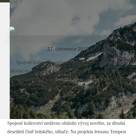
27. července 2018
Spojené království nedávno ohlásilo vývoj nového, za
dlouhá desetiletí čistě britského, stíhače. Na projektu letounu
Tempest budou spolupracovat především britské firmy a
letadlo by mělo sloužit jak v RAF...
Spojené království nedávno ohlásilo vývoj nového, za dlouhá
desetiletí čistě britského, stíhače. Na projektu letounu Tempest