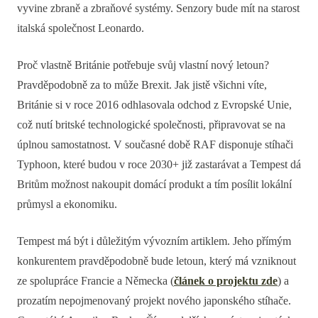
vyvine zbraně a zbraňové systémy. Senzory bude mít na starost
italská společnost Leonardo.
Proč vlastně Británie potřebuje svůj vlastní nový letoun?
Pravděpodobně za to může Brexit. Jak jistě všichni víte,
Británie si v roce 2016 odhlasovala odchod z Evropské Unie,
což nutí britské technologické společnosti, připravovat se na
úplnou samostatnost. V současné době RAF disponuje stíhači
Typhoon, které budou v roce 2030+ již zastarávat a Tempest dá
Britům možnost nakoupit domácí produkt a tím posílit lokální
průmysl a ekonomiku.
Tempest má být i důležitým vývozním artiklem. Jeho přímým
konkurentem pravděpodobně bude letoun, který má vzniknout
ze spolupráce Francie a Německa (
článek o projektu zde
) a
prozatím nepojmenovaný projekt nového japonského stíhače.