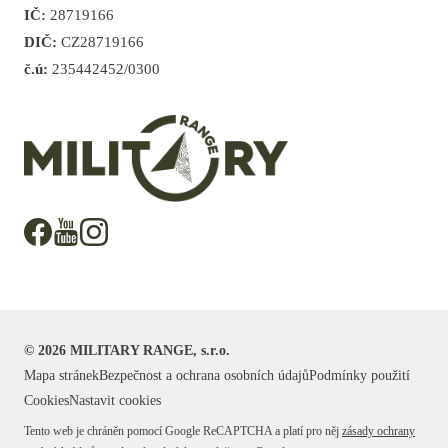
IČ:
28719166
DIČ:
CZ28719166
č.ú:
235442452/0300
©
2026
MILITARY RANGE, s.r.o.
Mapa stránek
Bezpečnost a ochrana osobních údajů
Podmínky použití
Cookies
Nastavit cookies
Tento web je chráněn pomocí Google ReCAPTCHA a platí pro něj
zásady ochrany