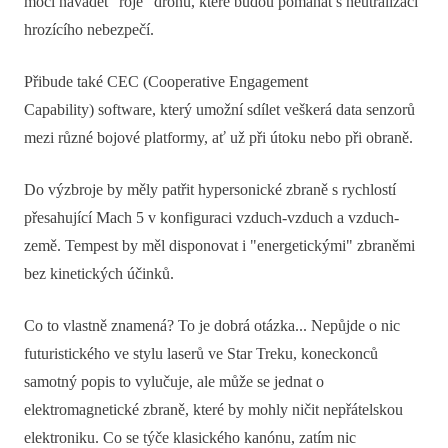
moci navádět "roje" dronů, které budou pomáhat s neutralizací
hrozícího nebezpečí.
Přibude také CEC (Cooperative Engagement
Capability) software, který umožní sdílet veškerá data senzorů
mezi různé bojové platformy, ať už při útoku nebo při obraně.
Do výzbroje by měly patřit hypersonické zbraně s rychlostí
přesahující Mach 5 v konfiguraci vzduch-vzduch a vzduch-
země. Tempest by měl disponovat i "energetickými" zbraněmi
bez kinetických účinků.
Co to vlastně znamená? To je dobrá otázka... Nepůjde o nic
futuristického ve stylu laserů ve Star Treku, koneckonců
samotný popis to vylučuje, ale může se jednat o
elektromagnetické zbraně, které by mohly ničit nepřátelskou
elektroniku. Co se týče klasického kanónu, zatím nic