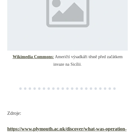
Wikimedia Commons:
Američtí výsadkáři těsně před začátkem
invaze na Sicílii.
Zdroje:
https://www.plymouth.ac.uk/discover/what-was-operation-