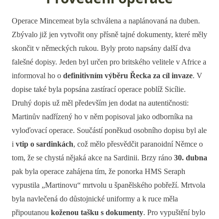
Operace Mincemeat byla schválena a naplánovaná na duben.
Zbývalo již jen vytvořit ony přísně tajné dokumenty, které měly
skončit v německých rukou. Byly proto napsány další dva
falešné dopisy. Jeden byl určen pro britského velitele v Africe a
informoval ho o
definitivním výběru Řecka za cíl invaze
. V
dopise také byla popsána zastírací operace poblíž Sicílie.
Druhý dopis už měl především jen dodat na autentičnosti:
Martinův nadřízený ho v něm popisoval jako odborníka na
vyloďovací operace. Součástí poněkud osobního dopisu byl ale
i
vtip o sardinkách
, což mělo přesvědčit paranoidní Němce o
tom, že se chystá nějaká akce na Sardinii. Brzy ráno
30. dubna
pak byla operace zahájena tím, že ponorka HMS Seraph
vypustila „Martinovu“ mrtvolu u španělského pobřeží. Mrtvola
byla navlečená do důstojnické uniformy a k ruce měla
připoutanou
koženou tašku s dokumenty
. Pro vypuštění bylo