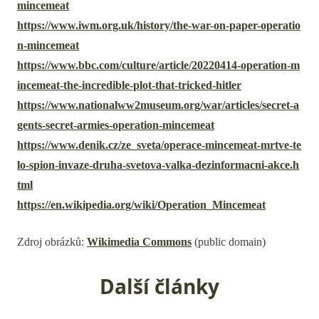
mincemeat
https://www.iwm.org.uk/history/the-war-on-paper-operatio
n-mincemeat
https://www.bbc.com/culture/article/20220414-operation-m
incemeat-the-incredible-plot-that-tricked-hitler
https://www.nationalww2museum.org/war/articles/secret-a
gents-secret-armies-operation-mincemeat
https://www.denik.cz/ze_sveta/operace-mincemeat-mrtve-te
lo-spion-invaze-druha-svetova-valka-dezinformacni-akce.h
tml
https://en.wikipedia.org/wiki/Operation_Mincemeat
Zdroj obrázků:
Wikimedia Commons
(public domain)
Další články