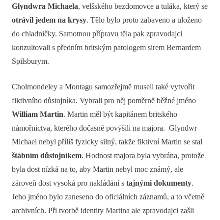
Glyndwra Michaela
, velšského bezdomovce a tuláka, který se
otrávil jedem na krysy
. Tělo bylo proto zabaveno a uloženo
do chladničky. Samotnou přípravu těla pak zpravodajci
konzultovali s předním britským patologem sirem Bernardem
Spilsburym.
Cholmondeley a Montagu samozřejmě museli také vytvořit
fiktivního důstojníka. Vybrali pro něj poměrně běžné jméno
William Martin
. Martin měl být kapitánem britského
námořnictva, kterého dočasně povýšili na majora. Glyndwr
Michael nebyl příliš fyzicky silný, takže fiktivní Martin se stal
štábním důstojníkem
. Hodnost majora byla vybrána, protože
byla dost nízká na to, aby Martin nebyl moc známý, ale
zároveň dost vysoká pro nakládání s
tajnými dokumenty
.
Jeho jméno bylo zaneseno do oficiálních záznamů, a to včetně
archivních. Při tvorbě identity Martina ale zpravodajci zašli