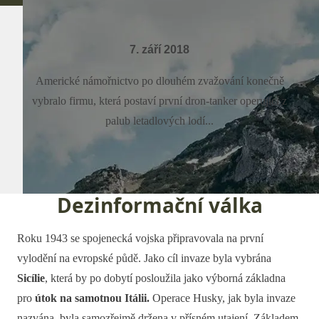
7. září 2018
Americké námořnictvo po dlouhém zvažování konečně
vybralo firmu, která postaví první dron-tanker operující z
palub letadlových lodí...
Dezinformační válka
Roku 1943 se spojenecká vojska připravovala na první
vylodění na evropské půdě. Jako cíl invaze byla vybrána
Sicílie
, která by po dobytí posloužila jako výborná základna
pro
útok na samotnou Itálii.
Operace Husky, jak byla invaze
nazvána, byla samozřejmě držena v přísném utajení. Základem