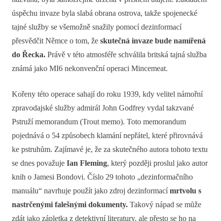
úspěchu invaze byla slabá obrana ostrova, takže spojenecké
tajné služby se všemožně snažily pomocí dezinformací
přesvědčit Němce o tom, že
skutečná invaze bude namířená
do Řecka.
Právě v této atmosféře schválila britská tajná služba
známá jako MI6 nekonvenční operaci Mincemeat.
Kořeny této operace sahají do roku 1939, kdy velitel námořní
zpravodajské služby admirál John Godfrey vydal takzvané
Pstruží memorandum (Trout memo). Toto memorandum
pojednává o 54 způsobech klamání nepřátel, které přirovnává
ke pstruhům. Zajímavé je, že za skutečného autora tohoto textu
se dnes považuje
Ian Fleming
, který později proslul jako autor
knih o Jamesi Bondovi. Číslo 29 tohoto „dezinformačního
manuálu“ navrhuje použít jako zdroj dezinformací
mrtvolu s
nastrčenými falešnými dokumenty.
Takový nápad se může
zdát jako zápletka z detektivní literatury, ale přesto se ho na