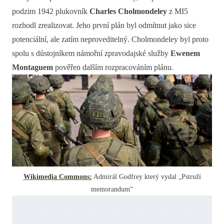
podzim 1942 plukovník
Charles Cholmondeley
z MI5
rozhodl zrealizovat. Jeho první plán byl odmítnut jako sice
potenciální, ale zatím neproveditelný. Cholmondeley byl proto
spolu s důstojníkem námořní zpravodajské služby
Ewenem
Montaguem
pověřen dalším rozpracováním plánu.
Wikimedia Commons:
Admirál Godfrey který vydal „Pstruží
memorandum“