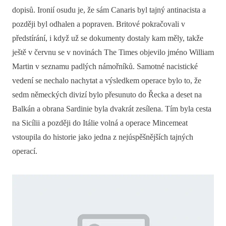
dopisů. Ironií osudu je, že sám Canaris byl tajný antinacista a
později byl odhalen a popraven. Britové pokračovali v
předstírání, i když už se dokumenty dostaly kam měly, takže
ještě v červnu se v novinách The Times objevilo jméno William
Martin v seznamu padlých námořníků. Samotné nacistické
vedení se nechalo nachytat a výsledkem operace bylo to, že
sedm německých divizí bylo přesunuto do Řecka a deset na
Balkán a obrana Sardinie byla dvakrát zesílena. Tím byla cesta
na Sicílii a později do Itálie volná a operace Mincemeat
vstoupila do historie jako jedna z nejúspěšnějších tajných
operací.