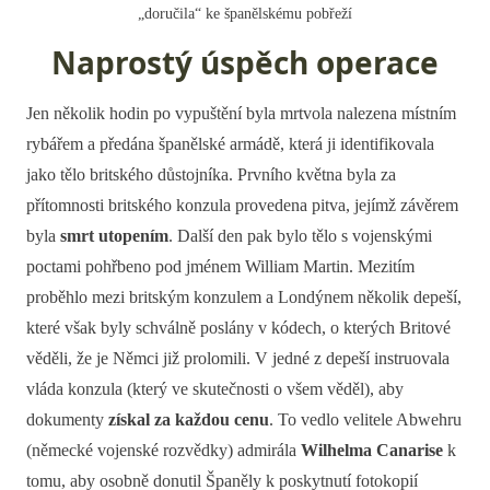
„doručila“ ke španělskému pobřeží
Naprostý úspěch operace
Jen několik hodin po vypuštění byla mrtvola nalezena místním
rybářem a předána španělské armádě, která ji identifikovala
jako tělo britského důstojníka. Prvního května byla za
přítomnosti britského konzula provedena pitva, jejímž závěrem
byla
smrt utopením
. Další den pak bylo tělo s vojenskými
poctami pohřbeno pod jménem William Martin. Mezitím
proběhlo mezi britským konzulem a Londýnem několik depeší,
které však byly schválně poslány v kódech, o kterých Britové
věděli, že je Němci již prolomili. V jedné z depeší instruovala
vláda konzula (který ve skutečnosti o všem věděl), aby
dokumenty
získal za každou cenu
. To vedlo velitele Abwehru
(německé vojenské rozvědky) admirála
Wilhelma Canarise
k
tomu, aby osobně donutil Španěly k poskytnutí fotokopií