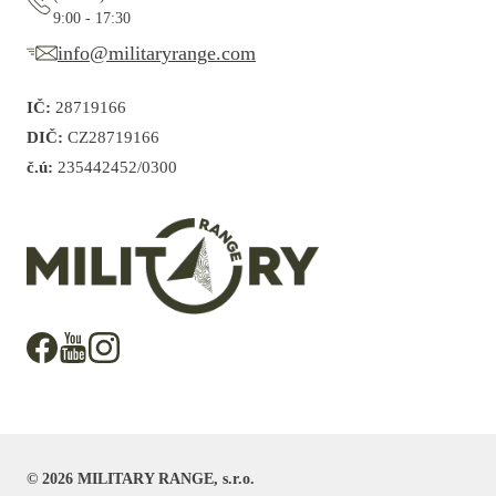
9:00 - 17:30
info@militaryrange.com
IČ:
28719166
DIČ:
CZ28719166
č.ú:
235442452/0300
©
2026
MILITARY RANGE, s.r.o.