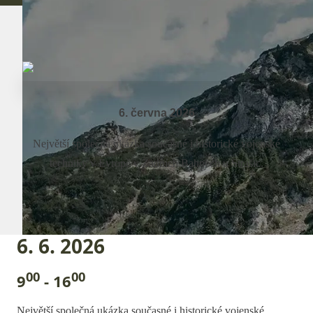
6. června 2026
Největší společná ukázka současné i historické vojenské
techniky v Evropě v Zadních Bahnech u Strašic.
6. 6. 2026
00
00
9
- 16
Největší společná ukázka současné i historické vojenské