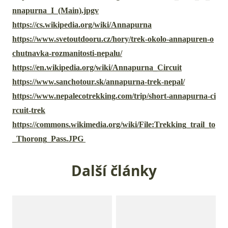
nnapurna_I_(Main).jpgv
https://cs.wikipedia.org/wiki/Annapurna
https://www.svetoutdooru.cz/hory/trek-okolo-annapuren-o
chutnavka-rozmanitosti-nepalu/
https://en.wikipedia.org/wiki/Annapurna_Circuit
https://www.sanchotour.sk/annapurna-trek-nepal/
https://www.nepalecotrekking.com/trip/short-annapurna-ci
rcuit-trek
https://commons.wikimedia.org/wiki/File:Trekking_trail_to
_Thorong_Pass.JPG
Další články