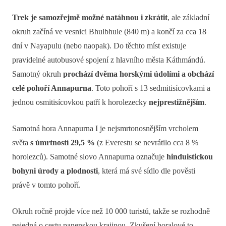
Trek je samozřejmě možné natáhnou i zkrátit
, ale základní
okruh začíná ve vesnici Bhulbhule (840 m) a končí za cca 18
dní v Nayapulu (nebo naopak). Do těchto míst existuje
pravidelné autobusové spojení z hlavního města Káthmándú.
Samotný okruh
prochází dvěma horskými údolími a obchází
celé pohoří Annapurna
. Toto pohoří s 13 sedmitisícovkami a
jednou osmitisícovkou patří k horolezecky
nejprestižnějším
.
Samotná hora Annapurna I je nejsmrtonosnějším vrcholem
světa
s úmrtností 29,5 %
(z Everestu se nevrátilo cca 8 %
horolezců). Samotné slovo Annapurna označuje
hinduistickou
bohyni úrody a plodnosti
, která má své sídlo dle pověsti
právě v tomto pohoří.
Okruh ročně projde více než 10 000 turistů, takže se rozhodně
nejedná o cestu panenskou krajinou. Zkušení horalové to