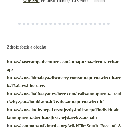
Obrázek:
Průsmyk Thorong-La v zimním období
Zdroje fotek a obsahu:
https://basecampadventure.com/annapurna-circuit-trek-m
ap/
https://www.himalaya-discovery.com/annapurna-circuit-tre
k-12-days-itinerary/
https://www.halfwayanywhere.com/trails/annapurna-circui
t/why-you-should-not-hike-the-annapurna-circuit/
https://www.indie-nepal.cz/zajezdy-indie-nepal/individualn
i/annapurna-okruh-nejkrasnejsi-trek-v-nepalu
h
ttps://commons.wikimedia.org/wiki/File:South_Face_of_A