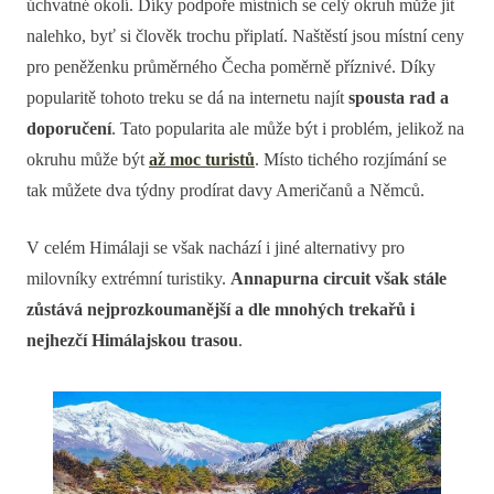
úchvatné okolí. Díky podpoře místních se celý okruh může jít
nalehko, byť si člověk trochu připlatí. Naštěstí jsou místní ceny
pro peněženku průměrného Čecha poměrně příznivé. Díky
popularitě tohoto treku se dá na internetu najít
spousta rad a
doporučení
. Tato popularita ale může být i problém, jelikož na
okruhu může být
až moc turistů
. Místo tichého rozjímání se
tak můžete dva týdny prodírat davy Američanů a Němců.
V celém Himálaji se však nachází i jiné alternativy pro
milovníky extrémní turistiky.
Annapurna circuit však stále
zůstává nejprozkoumanější a dle mnohých trekařů i
nejhezčí Himálajskou trasou
.