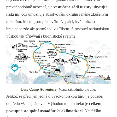
pravděpodobně neocení, ale
vesničané rádi turisty ubytují i
nakrmí
, což umožňuje absolvování okruhu i méně zkušeným
trekařům. Místní jsou především Nepálci, kvůli blízkosti
hranice je zde ale patrný i vlivu Tibetu. S rostoucí nadmořskou
výškou tak přibývají i budhistické svatyně.
Base Camp Adventure
: Mapa základního okruhu.
Jelikož se přeci jen jedná o vysokohorskou túru, je potřeba
dopředu vše naplánovat. Výhodou tohoto treku je
celkem
postupné stoupání usnadňující aklimatizaci
. Nejtěžším