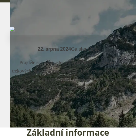
22. srpna 2024
Gaisler Vojta
Projděte si s námi jeden z nejslavnějších světových
trekových okruhů. Cesta dlouhá 240 km vedoucí Nepálem
začíná v subtropických nížinách, dosahuje však i nadmořské
výšky přes 5 000 m. Přesto je tento trek vhodný i pro středně
zkušené turisty bez horolezeckých zkušeností.
Základní informace