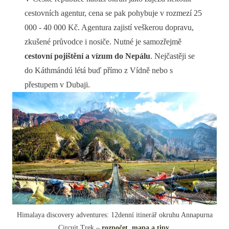
cestovních agentur, cena se pak pohybuje v rozmezí 25
000 - 40 000 Kč. Agentura zajistí veškerou dopravu,
zkušené průvodce i nosiče. Nutné je samozřejmě
cestovní pojištění a vízum do Nepálu
. Nejčastěji se
do Káthmándú létá buď přímo z Vídně nebo s
přestupem v Dubaji.
Himalaya discovery adventures: 12denní itinerář okruhu Annapurna
Circuit Trek –
rozpočet, mapa a tipy
.