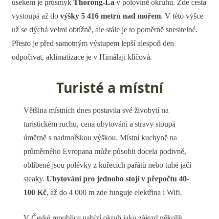
úsekem je průsmyk
Thorong-La
v polovině okruhu. Zde cesta
vystoupá až do
výšky 5 416 metrů nad mořem
. V této výšce
už se dýchá velmi obtížně, ale stále je to poměrně snesitelné.
Přesto je před samotným výstupem lepší alespoň den
odpočívat, aklimatizace je v Himálaji klíčová.
Turisté a místní
Většina místních dnes postavila své živobytí na
turistickém ruchu, cena ubytování a stravy stoupá
úměrně s nadmořskou výškou. Místní kuchyně na
průměrného Evropana může působit docela podivně,
oblíbené jsou polévky z kuřecích pařátů nebo tuhé jačí
steaky.
Ubytování pro jednoho stojí v přepočtu 40-
100 Kč
, až do 4 000 m zde funguje elektřina i Wifi.
V České republice nabízí okruh jako zájezd několik