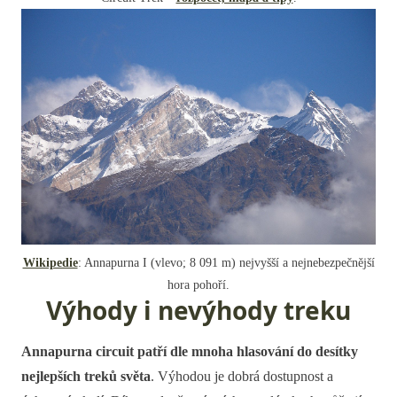
Wikipedie
: Annapurna I (vlevo; 8 091 m) nejvyšší a nejnebezpečnější
hora pohoří.
Výhody i nevýhody treku
Annapurna circuit patří dle mnoha hlasování do desítky
nejlepších treků světa
. Výhodou je dobrá dostupnost a