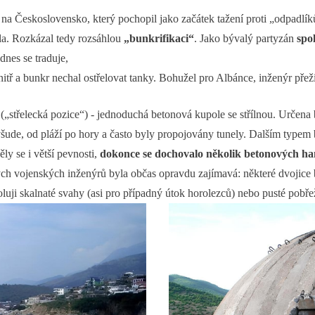
a Československo, který pochopil jako začátek tažení proti „odpadlíků
la. Rozkázal tedy rozsáhlou
„bunkrifikaci“
. Jako bývalý partyzán
spo
nes se traduje,
tř a bunkr nechal ostřelovat tanky. Bohužel pro Albánce, inženýr přeži
(„střelecká pozice“) - jednoduchá betonová kupole se střílnou. Určena
všude, od pláží po hory a často byly propojovány tunely. Dalším typem
ěly se i větší pevnosti,
dokonce se dochovalo několik betonových han
h vojenských inženýrů byla občas opravdu zajímavá: některé dvojice bu
roluji skalnaté svahy (asi pro případný útok horolezců) nebo pusté pobře