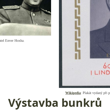
vatel Enver Hoxha.
Wikipedia
: Plakát vydaný při 
Výstavba bunkrů