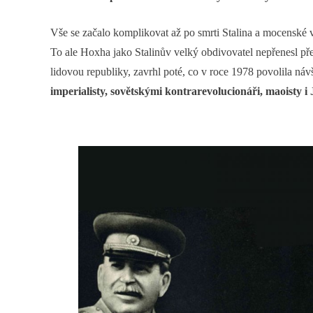
Vše se začalo komplikovat až po smrti Stalina a mocenské 
To ale Hoxha jako Stalinův velký obdivovatel nepřenesl př
lidovou republiky, zavrhl poté, co v roce 1978 povolila n
imperialisty, sovětskými kontrarevolucionáři, maoisty i 