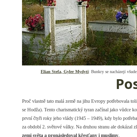
Elian Stefa, Gyler Mydyti
: Bunkry se nacházejí všude
Pos
Proč vlastně tato malá země na jihu Evropy potřebovala t
se Hodža). Tento charismatický tyran začínal jako vůdce 
první čtyři roky jeho vlády (1945 – 1949), kdy bylo potřeba 
za období 2. světové války. Na druhou stranu ale dokázal z
zemi světa a pronásledoval křesťany i muslimy
.