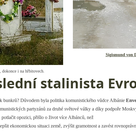
Sigismund von 
, dokonce i na hřbitovech.
lední stalinista Ev
olik bunkrů? Důvodem byla politika komunistického vůdce Albánie
Enve
komunistických partyzánů za druhé světové války a díky podpoře Moskv
potlačit opozici, přišlo o život více Albánců, než
lepšit ekonomickou situaci země, zvýšit gramotnost a zavést rovnopráv