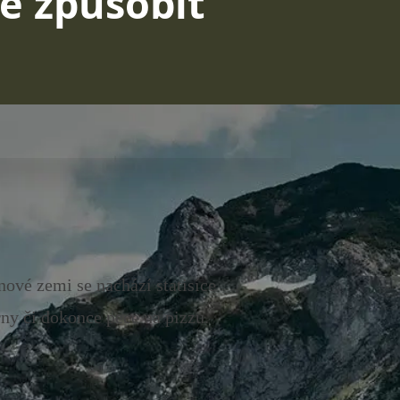
e způsobit
ové zemi se nachází statisíce
ny či dokonce pece na pizzu.