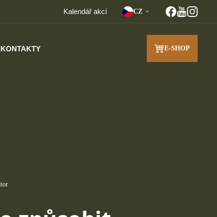
Kalendář akcí
CZ
E
KONTAKTY
E-SHOP
J
tor