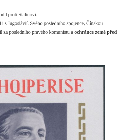
il proti Stalinovi.
 i s Jugoslávií. Svého posledního spojence, Čínskou
sil za posledního pravého komunistu a
ochránce země před