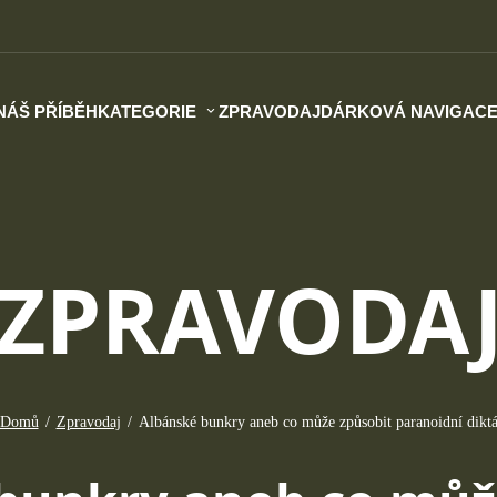
NÁŠ PŘÍBĚH
KATEGORIE
ZPRAVODAJ
DÁRKOVÁ NAVIGAC
ZPRAVODA
Domů
/
Zpravodaj
/
Albánské bunkry aneb co může způsobit paranoidní diktá