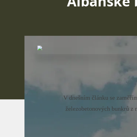
Albánské 
V dnešním článku se zaměříme
železobetonových bunkrů z m