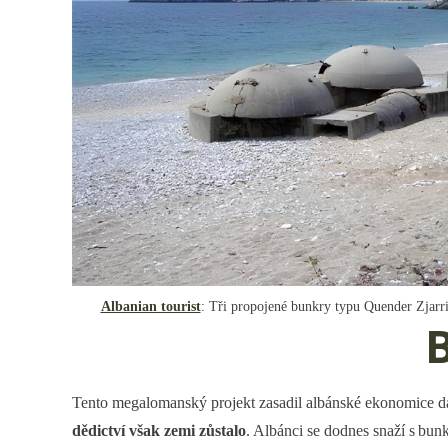
Albanian tourist
: Tři propojené bunkry typu Quender Zjarri
Tento megalomanský projekt zasadil albánské ekonomice dal
dědictví však zemi zůstalo
. Albánci se dodnes snaží s bu