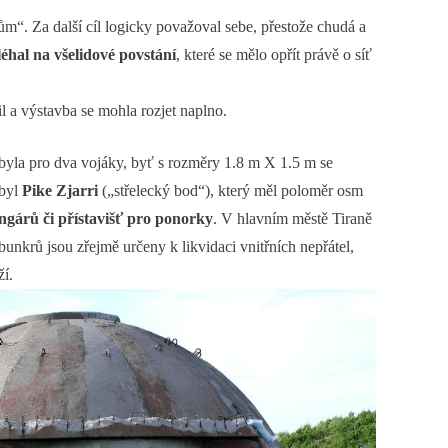
m“. Za další cíl logicky považoval sebe, přestože chudá a
léhal na všelidové povstání
, které se mělo opřít právě o síť
l a výstavba se mohla rozjet naplno.
 byla pro dva vojáky, byť s rozměry 1.8 m X 1.5 m se
 byl
Pike Zjarri
(„střelecký bod“), který měl poloměr osm
gárů či přístavišť pro ponorky
. V hlavním městě Tiraně
nkrů jsou zřejmě určeny k likvidaci vnitřních nepřátel,
ží.