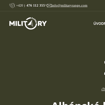
476 112 355
info@militaryrange.com
(
+420
)
ÚVOD