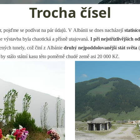
Trocha čísel
r, pojďme se podívat na pár údajů. V Albánii se dnes nacházejí
statisí
e výstavba byla chaotická a přísně utajovaná.
I při nejstřízlivějších
ených tunely, což činí z Albánie
druhý nejpoddolovanější stát světa
(
y stálo státní kasu této poměrně chudé země asi 20 000 Kč.