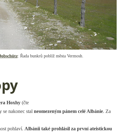
Dobschütz
: Řada bunkrů poblíž města Vermosh.
ropy
ra Hoxhy
(čte
y se nakonec stal
neomezeným pánem celé Albánie
. Za
nost pohlaví.
Albánii také prohlásil za první ateistickou