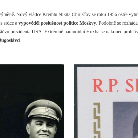
výměně. Nový vládce Kremlu Nikita Chruščov se roku 1956 ostře vyhrad
es srdce a
vypověděl poslušnost politice Moskvy
. Podobně se rozhádal
ávštěvu prezidenta USA. Extrémně paranoidní Hoxha se nakonec prohlá
Jugoslávci
.