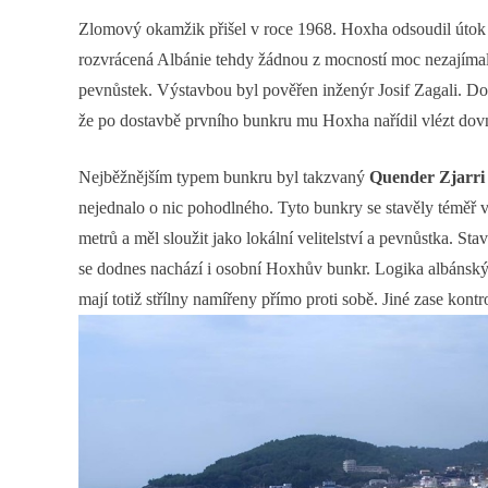
Zlomový okamžik přišel v roce 1968. Hoxha odsoudil útok n
rozvrácená Albánie tehdy žádnou z mocností moc nezajíma
pevnůstek. Výstavbou byl pověřen inženýr Josif Zagali. Dod
že po dostavbě prvního bunkru mu Hoxha nařídil vlézt dovni
Nejběžnějším typem bunkru byl takzvaný
Quender Zjarri
nejednalo o nic pohodlného. Tyto bunkry se stavěly téměř 
metrů a měl sloužit jako lokální velitelství a pevnůstka. Stav
se dodnes nachází i osobní Hoxhův bunkr. Logika albánskýc
mají totiž střílny namířeny přímo proti sobě. Jiné zase kont