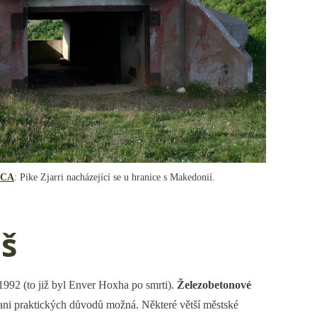
RCA
: Pike Zjarri nacházející se u hranice s Makedonií.
š
992 (to již byl Enver Hoxha po smrti).
Železobetonové
 ani praktických důvodů možná. Některé větší městské