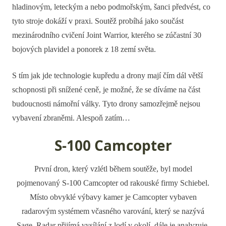
hladinovým, leteckým a nebo podmořským, šanci předvést, co
tyto stroje dokáží v praxi. Soutěž probíhá jako součást
mezinárodního cvičení Joint Warrior, kterého se zúčastní 30
bojových plavidel a ponorek z 18 zemí světa.
S tím jak jde technologie kupředu a drony mají čím dál větší
schopnosti při snížené ceně, je možné, že se díváme na část
budoucnosti námořní války. Tyto drony samozřejmě nejsou
vybavení zbraněmi. Alespoň zatím…
S-100 Camcopter
První dron, který vzlétl během soutěže, byl model
pojmenovaný S-100 Camcopter od rakouské firmy Schiebel.
Místo obvyklé výbavy kamer je Camcopter vybaven
radarovým systémem včasného varování, který se nazývá
Sage. Radar přijímá vysílání z lodí v okolí, dále je analyzuje,