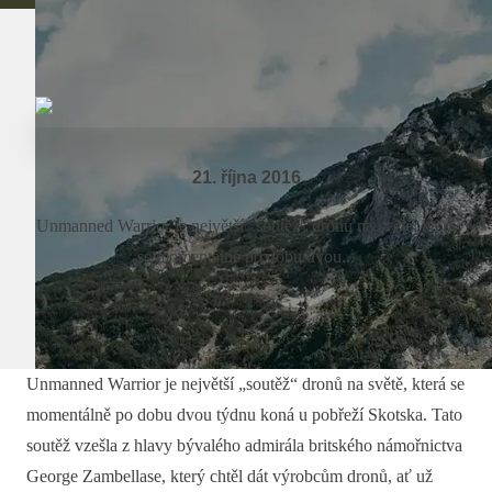
21. října 2016
Unmanned Warrior je největší "soutěž" dronů na světě, která
se momentálně po dobu dvou...
Unmanned Warrior je největší „soutěž“ dronů na světě, která se
momentálně po dobu dvou týdnu koná u pobřeží Skotska. Tato
soutěž vzešla z hlavy bývalého admirála britského námořnictva
George Zambellase, který chtěl dát výrobcům dronů, ať už