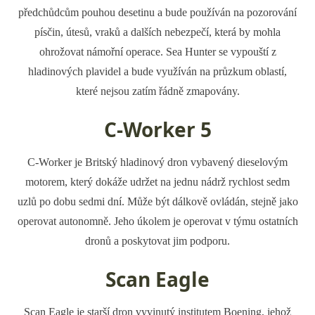
předchůdcům pouhou desetinu a bude používán na pozorování
písčin, útesů, vraků a dalších nebezpečí, která by mohla
ohrožovat námořní operace. Sea Hunter se vypouští z
hladinových plavidel a bude využíván na průzkum oblastí,
které nejsou zatím řádně zmapovány.
C-Worker 5
C-Worker je Britský hladinový dron vybavený dieselovým
motorem, který dokáže udržet na jednu nádrž rychlost sedm
uzlů po dobu sedmi dní. Může být dálkově ovládán, stejně jako
operovat autonomně. Jeho úkolem je operovat v týmu ostatních
dronů a poskytovat jim podporu.
Scan Eagle
Scan Eagle je starší dron vyvinutý institutem Boening, jehož