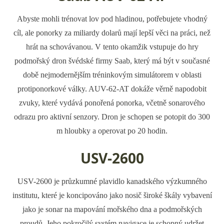
Abyste mohli trénovat lov pod hladinou, potřebujete vhodný
cíl, ale ponorky za miliardy dolarů mají lepší věci na práci, než
hrát na schovávanou. V tento okamžik vstupuje do hry
podmořský dron švédské firmy Saab, který má být v současné
době nejmodernějším tréninkovým simulátorem v oblasti
protiponorkové války. AUV-62-AT dokáže věrně napodobit
zvuky, které vydává ponořená ponorka, včetně sonarového
odrazu pro aktivní senzory. Dron je schopen se potopit do 300
m hloubky a operovat po 20 hodin.
USV-2600
USV-2600 je průzkumné plavidlo kanadského výzkumného
institutu, které je koncipováno jako nosič široké škály vybavení
jako je sonar na mapování mořského dna a podmořských
proudů. Jeho pokročilý systém navigace je schopný udržet