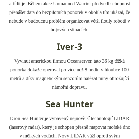
a řídit je. Během akce Unmanned Warrior předvedl schopnost
přenášet data do bezpilotních ponorek v okolí a tím ukázal, že
nebude v budoucnu problém organizovat větší flotily robotů v
bojových situacích.
Iver-3
Vyvinut americkou firmou Oceanserver, tato 36 kg těžká
ponorka dokáže operovat po více než 8 hodin v hloubce 100
metrů a díky magnetickým senzorům nalézat miny ohrožující
námořní dopravu.
Sea Hunter
Dron Sea Hunter je vybavený nejnovější technologií LIDAR
(laserový radar), který je schopen přesně mapovat mořské dno
v mělkých vodách. Nový LIDAR váží oproti svým