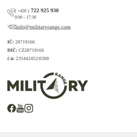
722 925 930
(
+420
)
9:00 - 17:30
info@militaryrange.com
IČ:
28719166
DIČ:
CZ28719166
č.ú:
235442452/0300