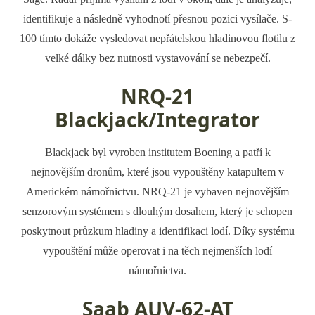
identifikuje a následně vyhodnotí přesnou pozici vysílače. S-
100 tímto dokáže vysledovat nepřátelskou hladinovou flotilu z
velké dálky bez nutnosti vystavování se nebezpečí.
NRQ-21
Blackjack/Integrator
Blackjack byl vyroben institutem Boening a patří k
nejnovějším dronům, které jsou vypouštěny katapultem v
Americkém námořnictvu. NRQ-21 je vybaven nejnovějším
senzorovým systémem s dlouhým dosahem, který je schopen
poskytnout průzkum hladiny a identifikaci lodí. Díky systému
vypouštění může operovat i na těch nejmenších lodí
námořnictva.
Saab AUV-62-AT