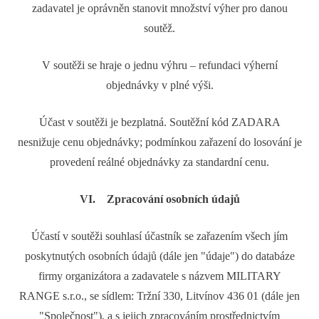
zadavatel je oprávněn stanovit množství výher pro danou
soutěž.
V soutěži se hraje o jednu výhru – refundaci výherní
objednávky v plné výši.
Účast v soutěži je bezplatná. Soutěžní kód ZADARA
nesnižuje cenu objednávky; podmínkou zařazení do losování je
provedení reálné objednávky za standardní cenu.
VI. Zpracování osobních údajů
Účastí v soutěži souhlasí účastník se zařazením všech jím
poskytnutých osobních údajů (dále jen "údaje") do databáze
firmy organizátora a zadavatele s názvem MILITARY
RANGE s.r.o., se sídlem: Tržní 330, Litvínov 436 01 (dále jen
"Společnost"), a s jejich zpracováním prostřednictvím