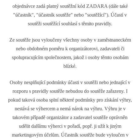
objednávce zadá platný soutěžní kód ZADARA (dále také
"účastník", "účastník soutěže" nebo "soutěžící"). Účastí v
soutěži soutěžící souhlasí s těmito pravidly.
Ze soutěže jsou vyloučeny všechny osoby v zaměstnaneckém
nebo obdobném poměru k organizátorovi, zadavateli či
spolupracujícím společnostem, jakož i osoby těmto osobám
blízké.
Osoby nesplňující podmínky účasti v soutěži nebo jednající v
rozporu s pravidly soutěže nebudou do soutěže zařazeny. I
pokud taková osoba splní některé podmínky pro získání výhry,
nestává se výhercem a nemá nárok na výhru. Výhru je v
takovém případě organizátor a zadavatel soutěže oprávněn
udělit dalšímu výherci v pořadí, popř. ji užít k jiným
marketingovým účelům. Účastník soutěže bude vyloučen v