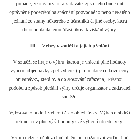
případě, že organizátor a zadavatel zjistí nebo bude mít
oprávněné podezření na spáchání podvodného nebo nekalého
jednání ze strany některého z účastníků či jiné osoby, která
dopomohla danému účastníkovi k získání výhry.
III. Výhry v soutěži a jejich předání
V soutěži se hraje o výhru, kterou je vrácení plné hodnoty
výherní objednávky zpět výherci (tj. refundace celkové ceny
objednávky, která byla do slosování zařazena). Přesnou
podobu a způsob předání výhry určuje organizátor a zadavatel
soutěže.
Vylosováno bude 1 výherní číslo objednávky. Výherce obdrží
refundaci v plné výši hodnoty své výherní objednávky.
Výhru nelze směnit za jiné plnění ani požadovat vydání jiné