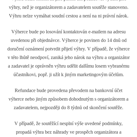
výhry, než je organizátorem a zadavatelem soutěže stanoveno.
Výhru nelze vymáhat soudní cestou a není na ni právní nárok.
Výherce bude po losování kontaktován e-mailem na adresu
uvedenou při objednávce. Výherce je povinen do 14 dnů od
doručení oznámení potvrdit přijetí výhry. V případě, že výherce
v této lhůtě neodpoví, zaniká jeho nárok na výhru a organizátor
a zadavatel je oprávněn výhru udělit dalšímu losem vybranému
účastníkovi, popř. ji užít k jiným marketingovým účelům.
Refundace bude provedena převodem na bankovní účet
výherce nebo jiným způsobem dohodnutým s organizátorem a
zadavatelem, nejpozději do 8 týdnů od skončení soutěže.
V případě, že soutěžící nesplní výše uvedené podmínky,
propadá výhra bez náhrady ve prospěch organizátora a