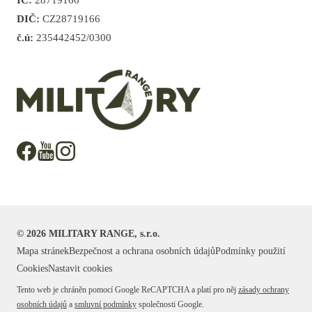
DIČ:
CZ28719166
č.ú:
235442452/0300
©
2026
MILITARY RANGE, s.r.o.
Mapa stránek
Bezpečnost a ochrana osobních údajů
Podmínky použití
Cookies
Nastavit cookies
Tento web je chráněn pomocí Google ReCAPTCHA a platí pro něj
zásady ochrany
osobních údajů
a
smluvní podmínky
společnosti Google.