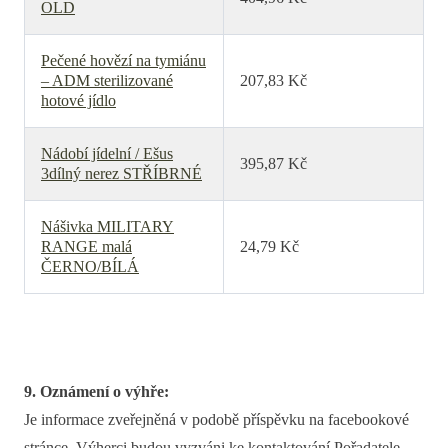
OLD
Pečené hovězí na tymiánu
– ADM sterilizované
207,83 Kč
hotové jídlo
Nádobí jídelní / Ešus
395,87 Kč
3dílný nerez STŘÍBRNÉ
Nášivka MILITARY
RANGE malá
24,79 Kč
ČERNO/BÍLÁ
9. Oznámení o výhře:
Je informace zveřejněná v podobě příspěvku na facebookové
stránce. Výherci budou vyzváni ke kontaktování Pořadatele