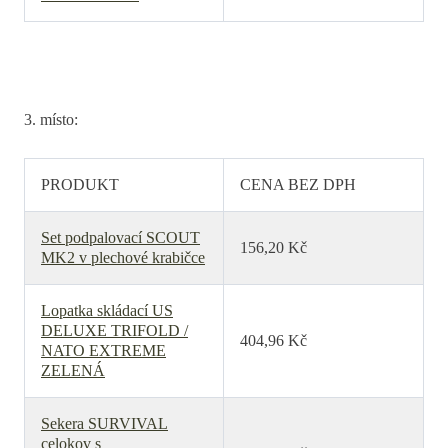
3. místo:
PRODUKT
CENA BEZ DPH
Set podpalovací SCOUT
156,20 Kč
MK2 v plechové krabičce
Lopatka skládací US
DELUXE TRIFOLD /
404,96 Kč
NATO EXTREME
ZELENÁ
Sekera SURVIVAL
celokov s