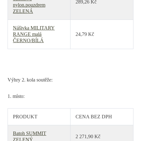
289,26 Kč
nylon.pouzdrem
ZELENÁ
Nášivka MILITARY
RANGE malá
24,79 Kč
ČERNO/BÍLÁ
Výhry 2. kola soutěže:
1. místo:
PRODUKT
CENA BEZ DPH
Batoh SUMMIT
2 271,90 Kč
ZELENÝ