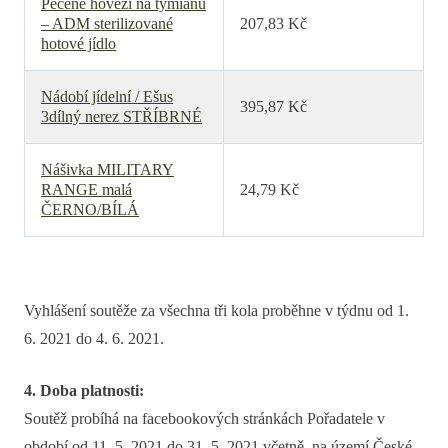
Pečené hovězí na tymiánu
– ADM sterilizované
207,83 Kč
hotové jídlo
Nádobí jídelní / Ešus
395,87 Kč
3dílný nerez STŘÍBRNÉ
Nášivka MILITARY
RANGE malá
24,79 Kč
ČERNO/BÍLÁ
Vyhlášení soutěže za všechna tři kola proběhne v týdnu od 1.
6. 2021 do 4. 6. 2021.
4. Doba platnosti:
Soutěž probíhá na facebookových stránkách Pořadatele v
období od 11. 5. 2021 do 31. 5. 2021 včetně, na území České