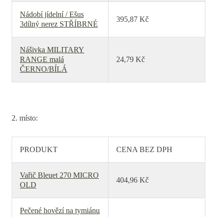
Nádobí jídelní / Ešus
395,87 Kč
3dílný nerez STŘÍBRNÉ
Nášivka MILITARY
RANGE malá
24,79 Kč
ČERNO/BÍLÁ
2. místo:
PRODUKT
CENA BEZ DPH
Vařič Bleuet 270 MICRO
404,96 Kč
OLD
Pečené hovězí na tymiánu