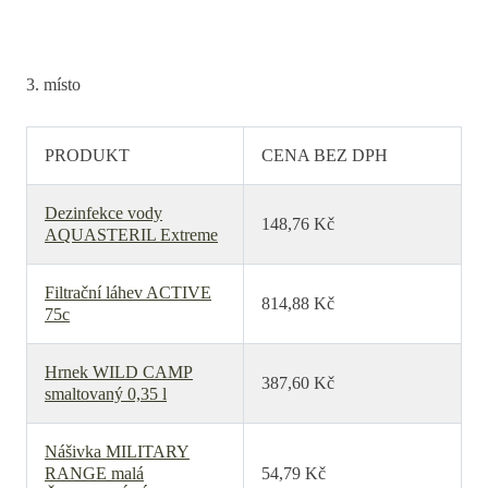
3. místo
PRODUKT
CENA BEZ DPH
Dezinfekce vody
148,76 Kč
AQUASTERIL Extreme
Filtrační láhev ACTIVE
814,88 Kč
75c
Hrnek WILD CAMP
387,60 Kč
smaltovaný 0,35 l
Nášivka MILITARY
RANGE malá
54,79 Kč