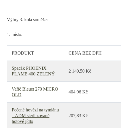
Výhry 3. kola soutěže:
1. místo:
PRODUKT
CENA BEZ DPH
Spacák PHOENIX
2 140,50 Kč
FLAME 400 ZELENÝ
Vařič Bleuet 270 MICRO
404,96 Kč
OLD
Pečené hovězí na tymiánu
– ADM sterilizované
207,83 Kč
hotové jídlo