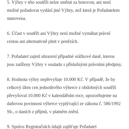
5. Výhry v této soutěži nelze směnit za hotovost, ani není
možné požadovat vydání jiné Výhry, než která je Pořadatelem
stanovena.
6. Účast v soutěži ani Výhry není možné vymáhat právní
cestou ani alternativně plnit v penězích.
7. Pořadatel zajistí uhrazení případné srážkové daně, kterou
jsou zatíženy Výhry v souladu s příslušnými právními předpisy.
8. Hodnota výhry nepřevyšuje 10.000 Kč. V případě, že by
celkový úhrn cen jednotlivého výherce z obdobných soutěží
převyšoval 10.000 Kč v kalendářním roce, upozorňujeme na
daňovou povinnost výherce vyplývající ze zákona č. 586/1992
Sb., o daních z příjmů, v platném znění.
9. Správu Registračních údajů zajišťuje Pořadatel