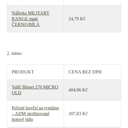
Nášivka MILITARY
RANGE malá
24,79 Kč
ČERNO/BÍLÁ
2. místo:
PRODUKT
CENA BEZ DPH
Vařič Bleuet 270 MICRO
404,96 Kč
OLD
Pečené hovězí na tymiánu
– ADM sterilizované
207,83 Kč
hotové jídlo