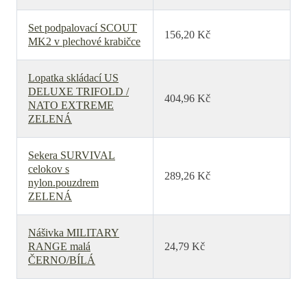
Set podpalovací SCOUT
156,20 Kč
MK2 v plechové krabičce
Lopatka skládací US
DELUXE TRIFOLD /
404,96 Kč
NATO EXTREME
ZELENÁ
Sekera SURVIVAL
celokov s
289,26 Kč
nylon.pouzdrem
ZELENÁ
Nášivka MILITARY
RANGE malá
24,79 Kč
ČERNO/BÍLÁ