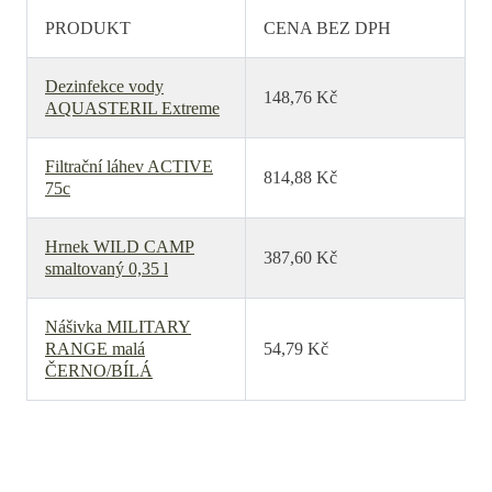
PRODUKT
CENA BEZ DPH
Dezinfekce vody
148,76 Kč
AQUASTERIL Extreme
Filtrační láhev ACTIVE
814,88 Kč
75c
Hrnek WILD CAMP
387,60 Kč
smaltovaný 0,35 l
Nášivka MILITARY
RANGE malá
54,79 Kč
ČERNO/BÍLÁ