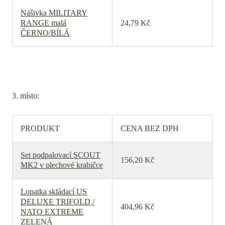
Nášivka MILITARY
RANGE malá
24,79 Kč
ČERNO/BÍLÁ
3. místo:
PRODUKT
CENA BEZ DPH
Set podpalovací SCOUT
156,20 Kč
MK2 v plechové krabičce
Lopatka skládací US
DELUXE TRIFOLD /
404,96 Kč
NATO EXTREME
ZELENÁ