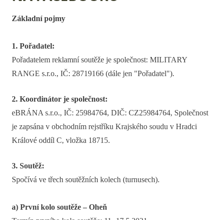
Základní pojmy
1. Pořadatel:
Pořadatelem reklamní soutěže je společnost: MILITARY
RANGE s.r.o., IČ: 28719166 (dále jen "Pořadatel").
2. Koordinátor je společnost:
eBRÁNA s.r.o., IČ: 25984764, DIČ: CZ25984764, Společnost
je zapsána v obchodním rejstříku Krajského soudu v Hradci
Králové oddíl C, vložka 18715.
3. Soutěž:
Spočívá ve třech soutěžních kolech (turnusech).
a) První kolo soutěže – Oheň