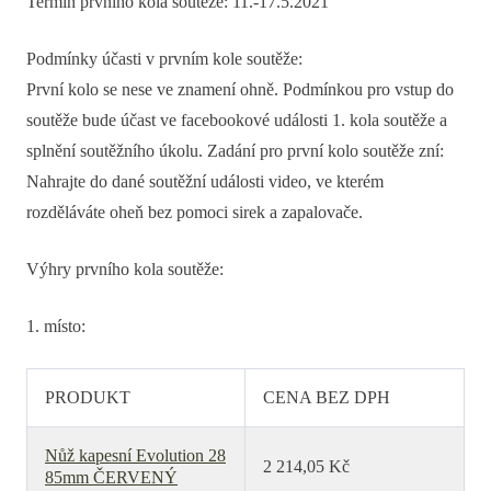
Termín prvního kola soutěže: 11.-17.5.2021
Podmínky účasti v prvním kole soutěže:
První kolo se nese ve znamení ohně. Podmínkou pro vstup do
soutěže bude účast ve facebookové události 1. kola soutěže a
splnění soutěžního úkolu. Zadání pro první kolo soutěže zní:
Nahrajte do dané soutěžní události video, ve kterém
rozděláváte oheň bez pomoci sirek a zapalovače.
Výhry prvního kola soutěže:
1. místo:
PRODUKT
CENA BEZ DPH
Nůž kapesní Evolution 28
2 214,05 Kč
85mm ČERVENÝ