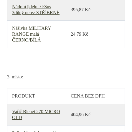
Nádobí jídelní / Ešus
395,87 Kč
3dílný nerez STŘÍBRNÉ
Nášivka MILITARY
RANGE malá
24,79 Kč
ČERNO/BÍLÁ
3. místo:
PRODUKT
CENA BEZ DPH
Vařič Bleuet 270 MICRO
404,96 Kč
OLD