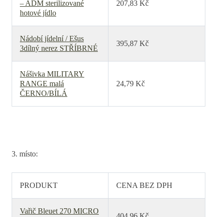
– ADM sterilizované
207,83 Kč
hotové jídlo
Nádobí jídelní / Ešus
395,87 Kč
3dílný nerez STŘÍBRNÉ
Nášivka MILITARY
RANGE malá
24,79 Kč
ČERNO/BÍLÁ
3. místo:
PRODUKT
CENA BEZ DPH
Vařič Bleuet 270 MICRO
404,96 Kč