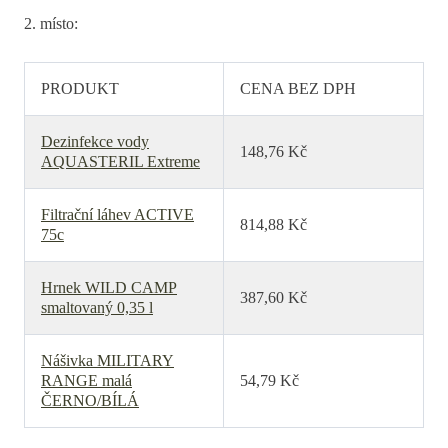
2. místo:
PRODUKT
CENA BEZ DPH
Dezinfekce vody
148,76 Kč
AQUASTERIL Extreme
Filtrační láhev ACTIVE
814,88 Kč
75c
Hrnek WILD CAMP
387,60 Kč
smaltovaný 0,35 l
Nášivka MILITARY
RANGE malá
54,79 Kč
ČERNO/BÍLÁ