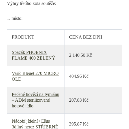
Výhry třetího kola soutěže:
1. místo:
PRODUKT
CENA BEZ DPH
Spacák PHOENIX
2 140,50 Kč
FLAME 400 ZELENÝ
Vařič Bleuet 270 MICRO
404,96 Kč
OLD
Pečené hovězí na tymiánu
– ADM sterilizované
207,83 Kč
hotové jídlo
Nádobí jídelní / Ešus
395,87 Kč
3dílný nerez STŘÍBRNÉ