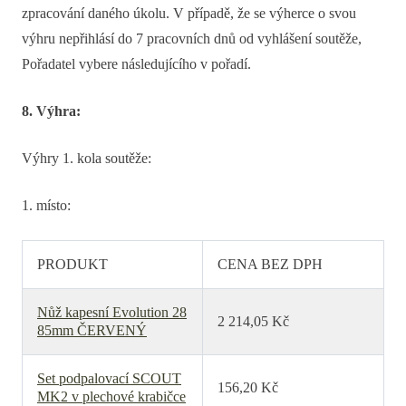
zpracování daného úkolu. V případě, že se výherce o svou
výhru nepřihlásí do 7 pracovních dnů od vyhlášení soutěže,
Pořadatel vybere následujícího v pořadí.
8. Výhra:
Výhry 1. kola soutěže:
1. místo:
PRODUKT
CENA BEZ DPH
Nůž kapesní Evolution 28
2 214,05 Kč
85mm ČERVENÝ
Set podpalovací SCOUT
156,20 Kč
MK2 v plechové krabičce