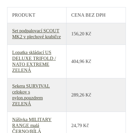
PRODUKT
CENA BEZ DPH
Set podpalovací SCOUT
156,20 Kč
MK2 v plechové krabičce
Lopatka skládací US
DELUXE TRIFOLD /
404,96 Kč
NATO EXTREME
ZELENÁ
Sekera SURVIVAL
celokov s
289,26 Kč
nylon.pouzdrem
ZELENÁ
Nášivka MILITARY
RANGE malá
24,79 Kč
ČERNO/BÍLÁ