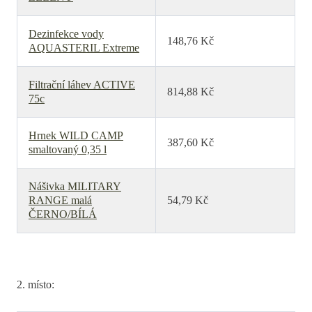
Dezinfekce vody
148,76 Kč
AQUASTERIL Extreme
Filtrační láhev ACTIVE
814,88 Kč
75c
Hrnek WILD CAMP
387,60 Kč
smaltovaný 0,35 l
Nášivka MILITARY
RANGE malá
54,79 Kč
ČERNO/BÍLÁ
2. místo: