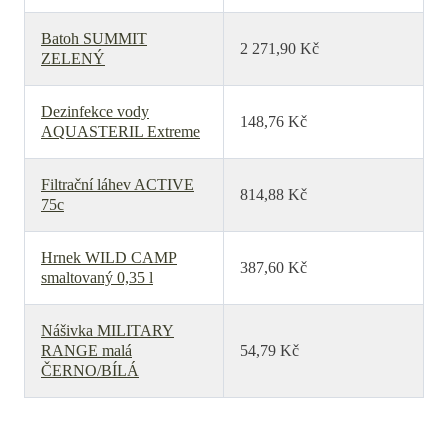
Batoh SUMMIT
2 271,90 Kč
ZELENÝ
Dezinfekce vody
148,76 Kč
AQUASTERIL Extreme
Filtrační láhev ACTIVE
814,88 Kč
75c
Hrnek WILD CAMP
387,60 Kč
smaltovaný 0,35 l
Nášivka MILITARY
RANGE malá
54,79 Kč
ČERNO/BÍLÁ