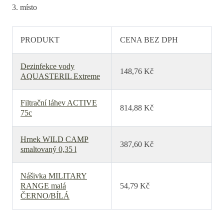
3. místo
PRODUKT
CENA BEZ DPH
Dezinfekce vody
148,76 Kč
AQUASTERIL Extreme
Filtrační láhev ACTIVE
814,88 Kč
75c
Hrnek WILD CAMP
387,60 Kč
smaltovaný 0,35 l
Nášivka MILITARY
RANGE malá
54,79 Kč
ČERNO/BÍLÁ