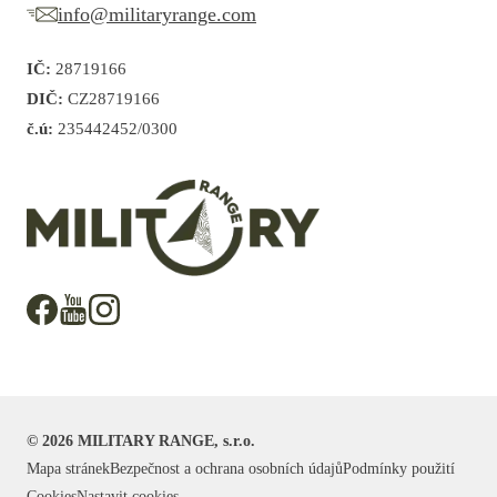
info@militaryrange.com
IČ:
28719166
DIČ:
CZ28719166
č.ú:
235442452/0300
©
2026
MILITARY RANGE, s.r.o.
Mapa stránek
Bezpečnost a ochrana osobních údajů
Podmínky použití
Cookies
Nastavit cookies