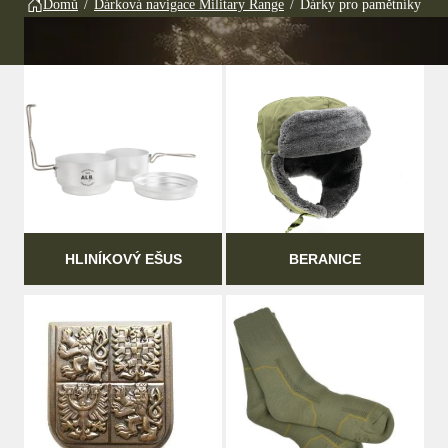
Domů
/
Dárková navigace Military Range
/
Dárky pro pamětníky
HLINÍKOVÝ EŠUS
BERANICE