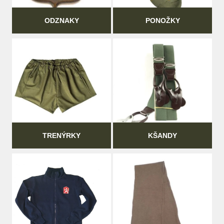
ODZNAKY
PONOŽKY
TRENÝRKY
KŠANDY