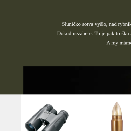
Sluníčko sotva vyšlo, nad rybní
Dokud nezabere. To je pak trošku a
A my máme p