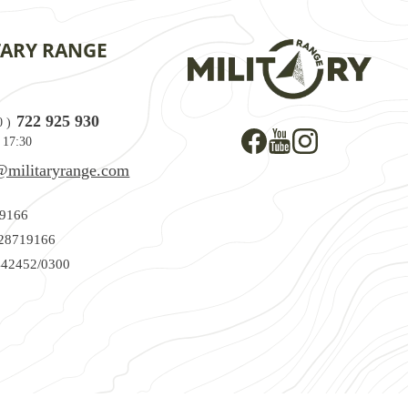
TARY RANGE
722 925 930
0
)
 17:30
@militaryrange.com
9166
28719166
42452/0300