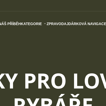
NÁŠ PŘÍBĚH
KATEGORIE
ZPRAVODAJ
DÁRKOVÁ NAVIGAC
Y PRO LO
RYBÁŘE