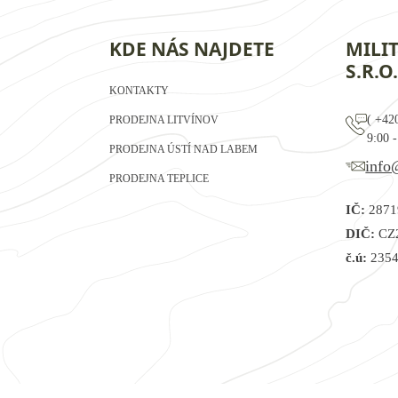
KDE NÁS NAJDETE
MILI
S.R.O.
KONTAKTY
(
+42
PRODEJNA LITVÍNOV
9:00 -
PRODEJNA ÚSTÍ NAD LABEM
info
PRODEJNA TEPLICE
IČ:
2871
DIČ:
CZ
č.ú:
2354