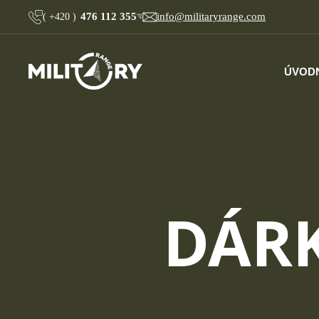
476 112 355
info@militaryrange.com
(
+420
)
ÚVOD
DÁRK