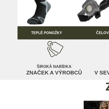
TEPLÉ PONOŽKY
ČELOV
ŠIROKÁ NABÍDKA
ZNAČEK A VÝROBCŮ
V SE